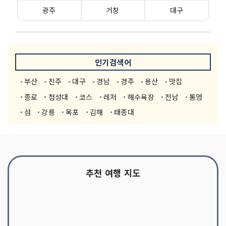
광주
거창
대구
인기검색어
부산
진주
대구
경남
경주
용산
맛집
종로
첨성대
코스
레저
해수욕장
전남
통영
섬
강릉
목포
김해
태종대
추천 여행 지도