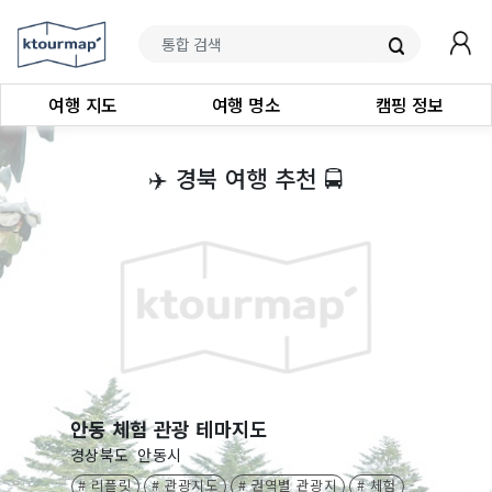
여행 지도
여행 명소
캠핑 정보
‍✈️
경북 여행 추천
🚍
안동 체험 관광 테마지도
경상북도
안동시
# 리플릿
# 관광지도
# 권역별 관광지
# 체험