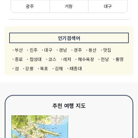
광주
거창
대구
인기검색어
부산
진주
대구
경남
경주
용산
맛집
종로
첨성대
코스
레저
해수욕장
전남
통영
섬
강릉
목포
김해
태종대
추천 여행 지도