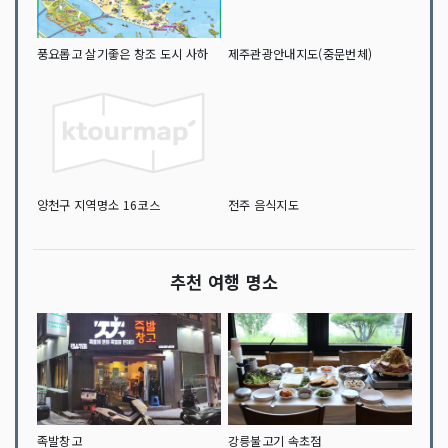
풍요롭고 살기좋은 창조 도시 사하
제주관광안내지도(중문번체)
양천구 지역명소 16코스
전주 음식지도
추천 여행 명소
족발창고
강릉불고기 속초점