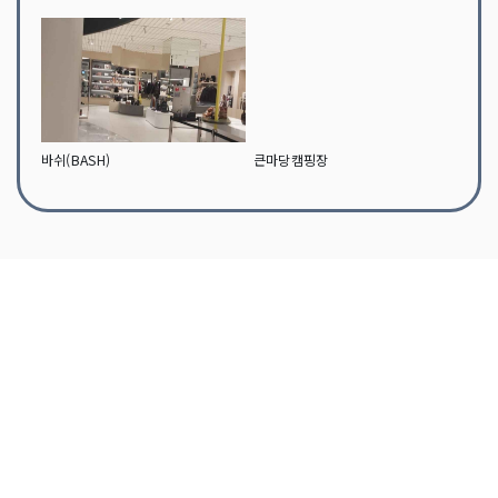
바쉬(BASH)
큰마당캠핑장