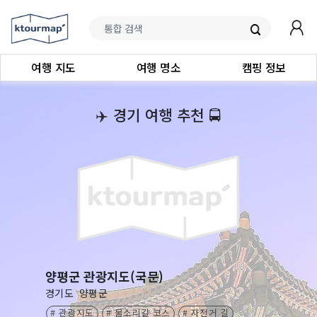
여행 지도
여행 명소
캠핑 정보
‍✈️
경기 여행 추천
🚍
양평군 관광지도(국문)
경기도
양평군
# 관광지도
# 물소리길 코스
# 자전거 길