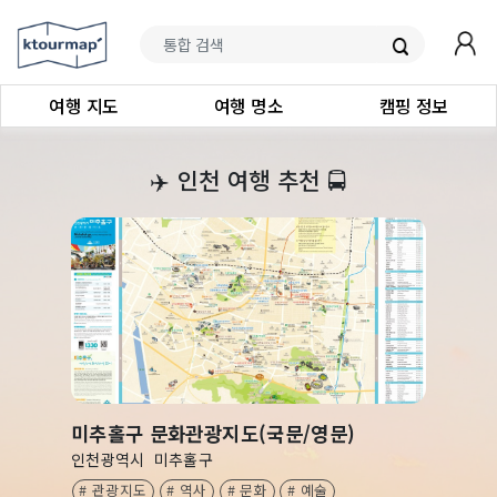
여행 지도
여행 명소
캠핑 정보
‍✈️
인천 여행 추천
🚍
미추홀구 문화관광지도(국문/영문)
인천광역시
미추홀구
# 관광지도
# 역사
# 문화
# 예술