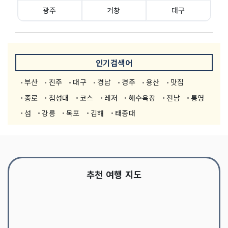
광주
거창
대구
인기검색어
부산
진주
대구
경남
경주
용산
맛집
종로
첨성대
코스
레저
해수욕장
전남
통영
섬
강릉
목포
김해
태종대
추천 여행 지도