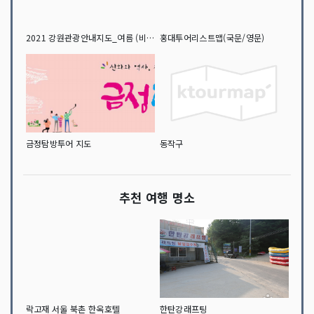
2021 강원관광안내지도_여름 (비대면 / 숨은 관광지 안내지도)
홍대투어리스트맵(국문/영문)
금정탐방투어 지도
동작구
추천 여행 명소
락고재 서울 북촌 한옥호텔
한탄강래프팅