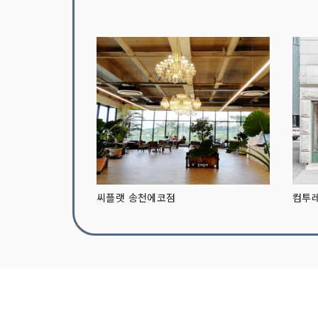
씨플랫 송천에코점
컴투