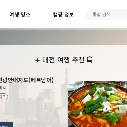
여행 명소
캠핑 정보
‍✈️
대전 여행 추천
🚍
관광안내지도(베트남어)
역시
지도