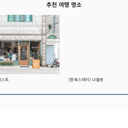
추천 여행 명소
레스트
[한옥스테이] 나들방