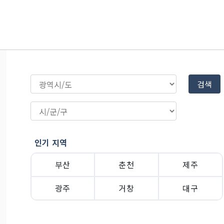
검색
인기 지역
부산
춘천
제주
광주
거창
대구