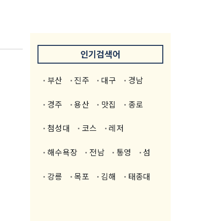
인기검색어
부산
진주
대구
경남
경주
용산
맛집
종로
첨성대
코스
레저
해수욕장
전남
통영
섬
강릉
목포
김해
태종대