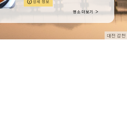
상세 정보
넣어 끓인 울대 찌개다. 국물이 약간 달콤해
술과 잘 어울리며, 두부 추가와 라면사리,
명소 더보기
볶음밥 등 다양한 추가 메뉴로 즐길 수 있
다. 신탄진IC에서 가깝고, 주변에 티놀자 애
니멀 파크와 금강로하스산호빛공원이 있다.
대전 갑천