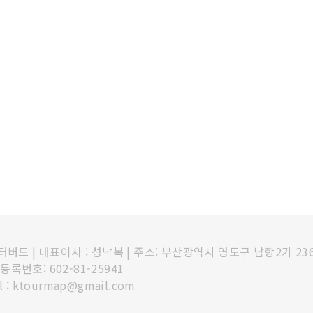
인터버드
|
대표이사 : 성낙복
|
주소: 부산광역시 영도구 남항2가 23
록번호: 602-81-25941
l : ktourmap@gmail.com