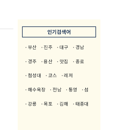
인기검색어
부산
진주
대구
경남
경주
용산
맛집
종로
첨성대
코스
레저
해수욕장
전남
통영
섬
강릉
목포
김해
태종대