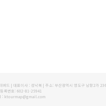
인터버드
|
대표이사 : 성낙복
|
주소: 부산광역시 영도구 남항2가 23
록번호: 602-81-25941
l : ktourmap@gmail.com