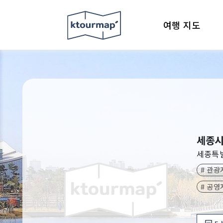
여행 지도
세종시
세종특
# 관광
# 공영