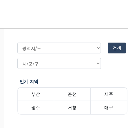
검색
인기 지역
부산
춘천
제주
광주
거창
대구