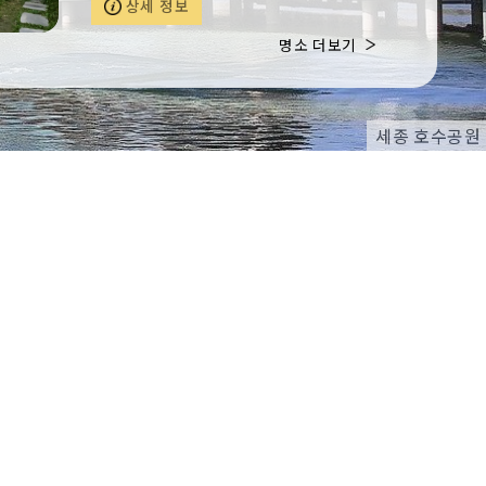
상세 정보
나라, 슈렉파스타, 초리조피자, 쉬림프피자
등을 판다. 예약이 가능하며 반려동물과 동
명소 더보기
반 입장할 수 있다.
세종 호수공원