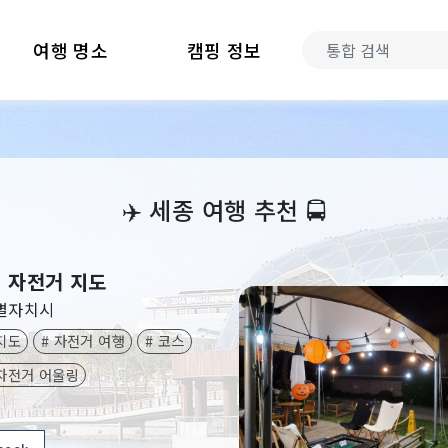
여행 명소
캠핑 정보
‍✈️
세종 여행 추천
🚍
 자전거 지도
별자치시
지도
# 자전거 여행
# 코스
자전거 어울링