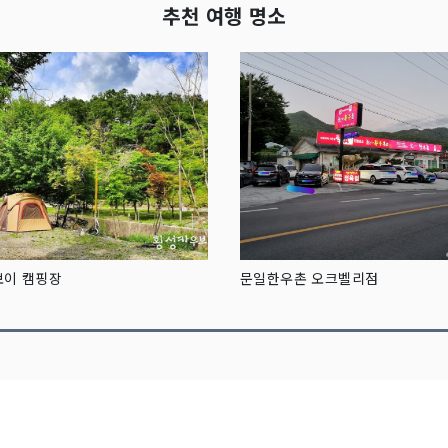
추천 여행 명소
보이 캠핑장
문일한우촌 오크벨리점