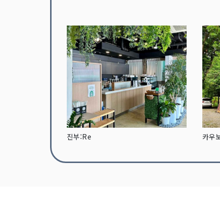
진부:Re
카우