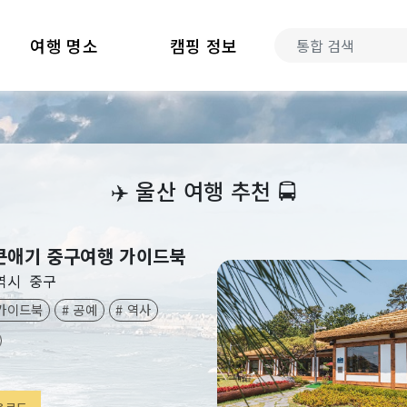
여행 명소
캠핑 정보
‍✈️
울산 여행 추천
🚍
큰애기 중구여행 가이드북
역시
중구
광가이드북
# 공예
# 역사