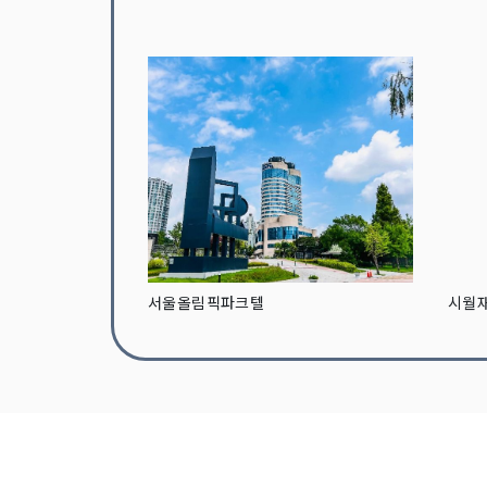
서울올림픽파크텔
시월