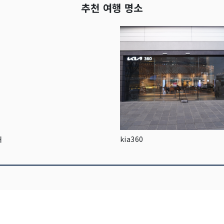
추천 여행 명소
재
kia360