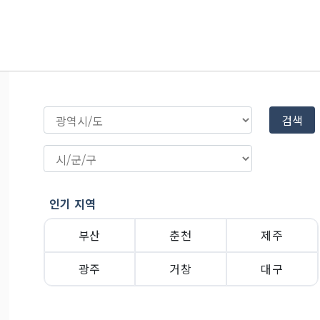
검색
인기 지역
부산
춘천
제주
광주
거창
대구