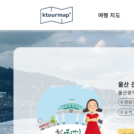
여행 지도
울산 
울산광
# 관
# 유적