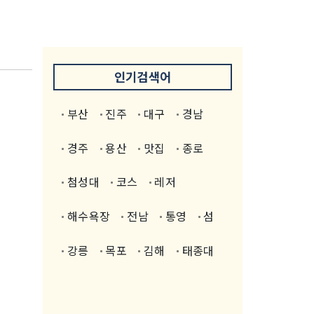
인기검색어
부산
진주
대구
경남
경주
용산
맛집
종로
첨성대
코스
레저
해수욕장
전남
통영
섬
강릉
목포
김해
태종대