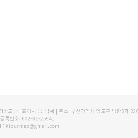
인터버드
|
대표이사 : 성낙복
|
주소: 부산광역시 영도구 남항2가 23
록번호: 602-81-25941
l : ktourmap@gmail.com