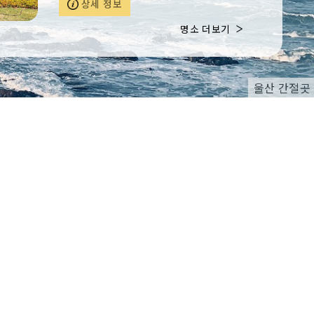
상세 정보
다운 정원을 모두 품고 있는 구유림은 아름
다운 정원 콘테스트에서 우수상을 받은 이
명소 더보기
력도 있다. 특히 실내 창가에 앉으면 멋있는
소나무가 액자처럼 시야에 들어온다. 야외
에선 반려견을 동반할 수 있으며 근처에 정
자항과 판지항이 있어 해안 드라이브 코스
울산 간절곳
로도 좋다.※ 반려동물 동반 가능(야외에서
만)