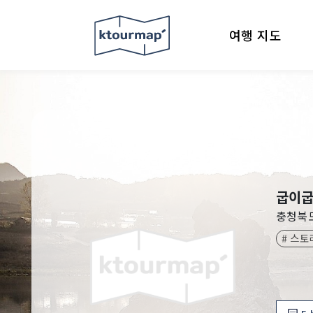
여행 지도
굽이굽
충청북
# 스