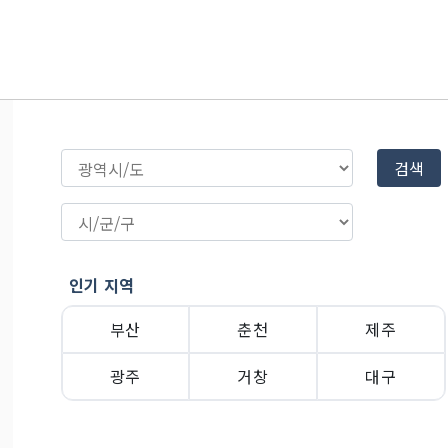
검색
인기 지역
부산
춘천
제주
광주
거창
대구