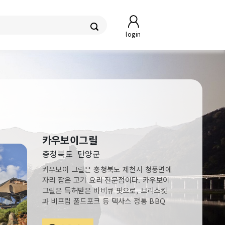
login
카우보이그릴
충청북도
단양군
카우보이 그릴은 충청북도 제천시 청풍면에
자리 잡은 고기 요리 전문점이다. 카우보이
그릴은 특허받은 바비큐 핏으로, 브리스킷
과 비프립 풀드포크 등 텍사스 정통 BBQ
플래터를 선보인다. 이 밖에 차돌양지를 하
루 동안 숙성한 후 10~14시간 훈연하고