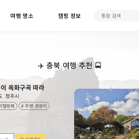
여행 명소
캠핑 정보
‍✈️
충북 여행 추천
🚍
이 옥화구곡 따라
도
청주시
토리텔링북
# 주변 관광지