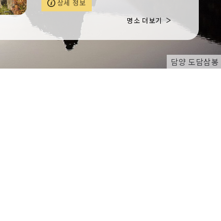
상세 정보
2~6시간 동안 레스팅 한 브리스킷을 비롯해
자이언트 비프척립, 존 플래터 등을 맛볼 수
명소 더보기
있다. 식사 후 마시멜로우를 구워 먹을 수
있는 불멍 공간과, 사계절을 느낄 수 있는
자연뷰와 함께 식사가 가능하다. 경치를 내
다볼 수 있는 뷰가 좋아 특별한 날 식사 모
담양 도담삼봉
임으로 추천할만하다.