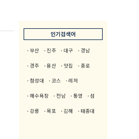
인기검색어
부산
진주
대구
경남
경주
용산
맛집
종로
첨성대
코스
레저
해수욕장
전남
통영
섬
강릉
목포
김해
태종대