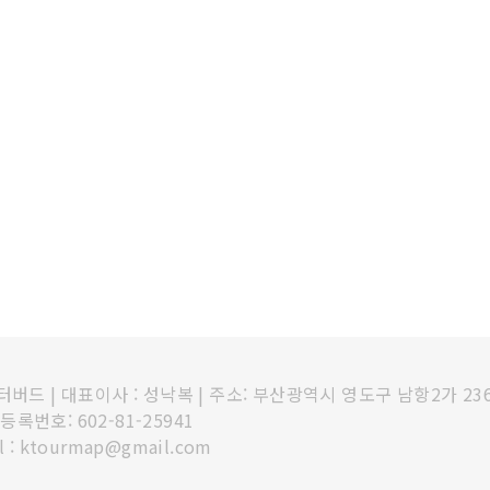
인터버드
|
대표이사 : 성낙복
|
주소: 부산광역시 영도구 남항2가 23
록번호: 602-81-25941
l : ktourmap@gmail.com