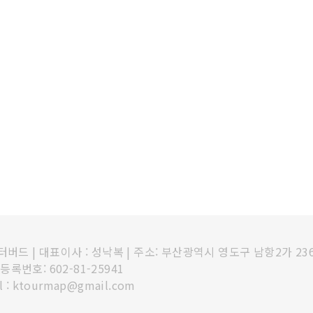
인터버드
|
대표이사 : 성낙복
|
주소: 부산광역시 영도구 남항2가 23
록번호: 602-81-25941
l : ktourmap@gmail.com