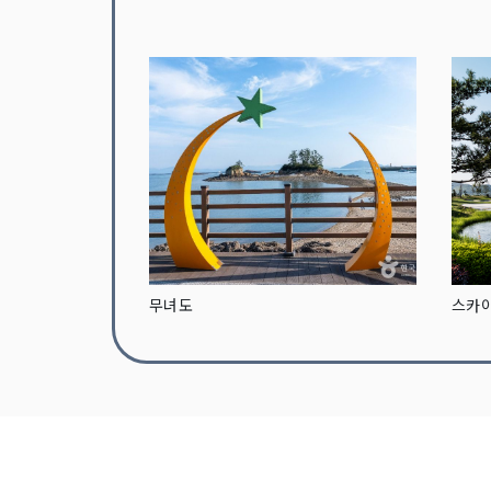
무녀도
스카