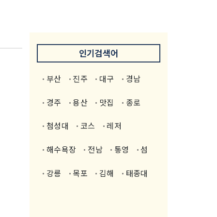
인기검색어
부산
진주
대구
경남
경주
용산
맛집
종로
첨성대
코스
레저
해수욕장
전남
통영
섬
강릉
목포
김해
태종대