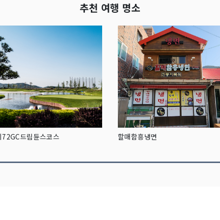
추천 여행 명소
이72GC드림듄스코스
할매함흥냉면