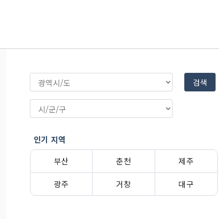
검색
인기 지역
부산
춘천
제주
광주
거창
대구