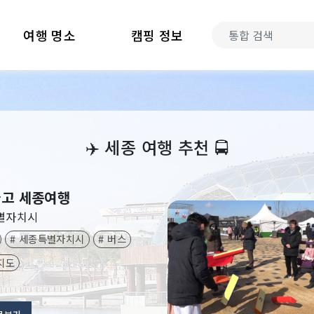
여행 명소
캠핑 정보
‍✈️
세종 여행 추천
🚍
고 세종여행
별자치시
# 세종특별자치시
# 버스
지도