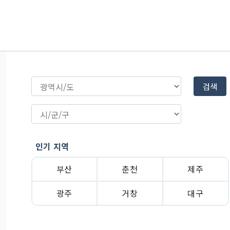
검색
인기 지역
부산
춘천
제주
광주
거창
대구