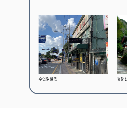
수인닭발집
청량산