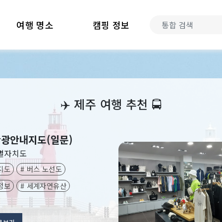
여행 명소
캠핑 정보
‍✈️
제주 여행 추천
🚍
광안내지도(일문)
별자치도
지도
# 버스 노선도
정보
# 세계자연유산