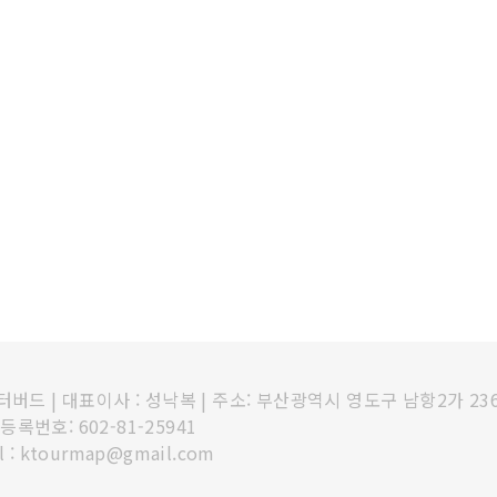
인터버드
|
대표이사 : 성낙복
|
주소: 부산광역시 영도구 남항2가 23
록번호: 602-81-25941
l : ktourmap@gmail.com