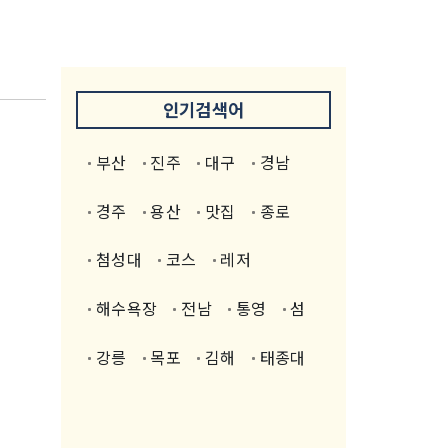
인기검색어
부산
진주
대구
경남
경주
용산
맛집
종로
첨성대
코스
레저
해수욕장
전남
통영
섬
강릉
목포
김해
태종대