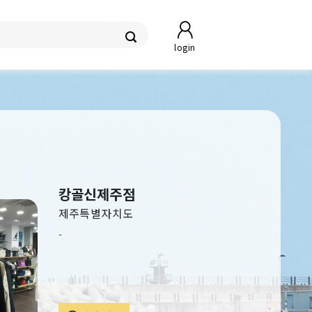
login
캉골신제주점
제주특별자치도
-