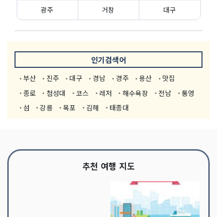
광주
거창
대구
인기검색어
부산
진주
대구
경남
경주
용산
맛집
종로
첨성대
코스
레저
해수욕장
전남
통영
섬
강릉
목포
김해
태종대
추천 여행 지도