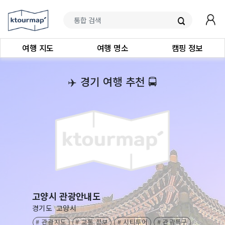
여행 지도
여행 명소
캠핑 정보
‍✈️
경기 여행 추천
🚍
고양시 관광안내도
경기도
고양시
# 관광지도
# 교통 정보
# 시티투어
# 관광특구