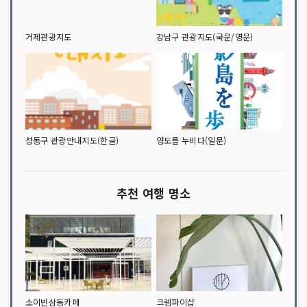
거제관광지도
강남구 관광지도(국문/영문)
성동구 관광안내지도(한글)
영도를 누비다(일문)
추천 여행 명소
소이빈삼동카페
크렘파이샵