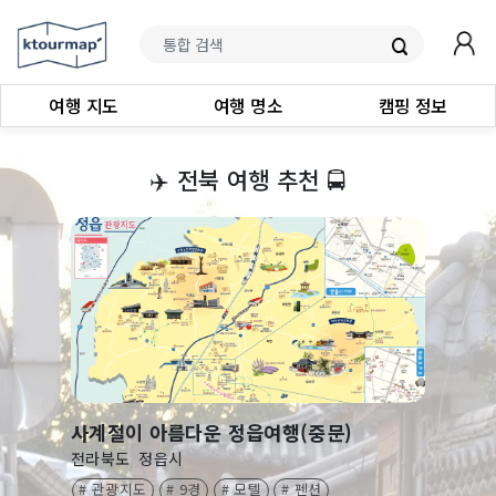
여행 지도
여행 명소
캠핑 정보
‍✈️
전북 여행 추천
🚍
사계절이 아름다운 정읍여행(중문)
전라북도
정읍시
# 관광지도
# 9경
# 모텔
# 펜션