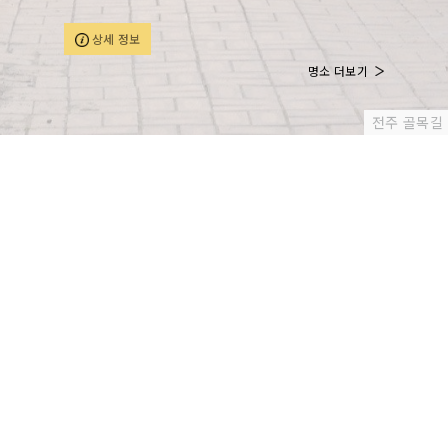
이를 지탱해 주는 두 돌기둥을 당간지주라 한다. 드물게
당간이 남아있으나, 대개는 두 지주만 남아있다.이 당간지
상세 정보
주는 당간과 당간지주가 모두 남아 있는 경우로 네모난 받
침돌 위에 당간지주를 세웠고, 그 사이에 놓인 당간은 몇
명소 더보기
토막의 돌기둥을 철띠로 연결시킨 특이한 형태이다. 높이
가 7.45m에 이르나 정상에 끊긴 흔적이 있어 원래는 훨씬
더 높았을 것으로 보인다. 양 옆의 당간지주는 위쪽 바깥
전주 골목길
면을 둥글게 깎아 다듬었다.전하는 말에 의하면 마을의 액
운과 재난이 예상될 때는 이 당간에 기를 달고 제사를 지
냈다 한다. 이러한 풍습은 사찰의 행사에 쓰이던 당간의
본래 목적과는 달리 통일신라를 거쳐 고려, 조선에 이르면
서 민간신앙과 결합하여 생겨난 것이다. 당간 아랫부분에
새겨진 기록에 의하면 조선 현종 12년(1671)에 이 당간지
주를 세웠다 한다.