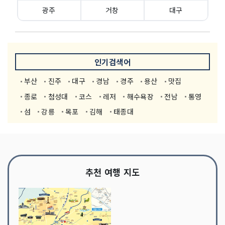
광주
거창
대구
인기검색어
부산
진주
대구
경남
경주
용산
맛집
종로
첨성대
코스
레저
해수욕장
전남
통영
섬
강릉
목포
김해
태종대
추천 여행 지도