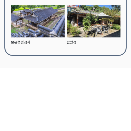
보은풍림정사
반월정