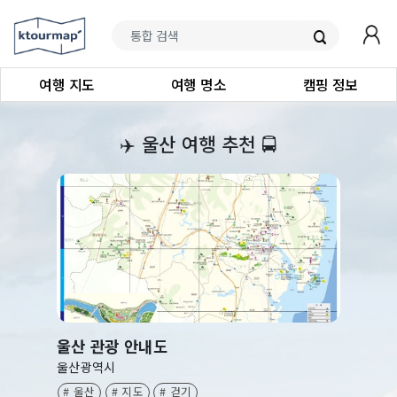
여행 지도
여행 명소
캠핑 정보
‍✈️
울산 여행 추천
🚍
울산 관광 안내도
울산광역시
# 울산
# 지도
# 걷기