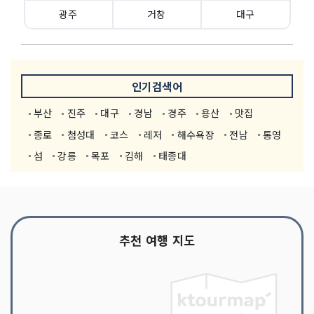
광주
거창
대구
인기검색어
부산
진주
대구
경남
경주
용산
맛집
종로
첨성대
코스
레저
해수욕장
전남
통영
섬
강릉
목포
김해
태종대
추천 여행 지도