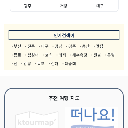
광주
거창
대구
인기검색어
부산
진주
대구
경남
경주
용산
맛집
종로
첨성대
코스
레저
해수욕장
전남
통영
섬
강릉
목포
김해
태종대
추천 여행 지도