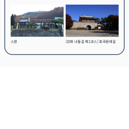
스완
[강화 나들길 제2코스] 호국돈대길