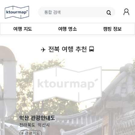
여행 지도
여행 명소
캠핑 정보
‍✈️
전북 여행 추천
🚍
익산 관광안내도
전라북도
익산시
# 관광지도