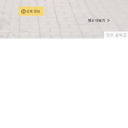
사가 금산사를 중창할 당시 모악산 내에 40여 암자를 세
웠는데, 이때 청룡사의 전신인 용장사를 창건하였다고 한
상세 정보
다. 1954년에 승려 용봉이 금산사 주지로 부임한 후 용장
사를 복원하는 과정에서 청룡사로 절 이름을 바꾸었다. 현
명소 더보기
재 건물은 1974년에 세운 것이다. 관음전에 모셔진 김제
청룡사 목조관음보살좌상은 1655년에 왕과 왕비, 세자의
무병장수를 빌기 위해 승려 천승이 나무로 만든 것이다.
전주 골목길
원래 완주군 용진면 간중리 봉서사에 있었으나 1950년대
에 화재를 피해 이곳 청룡사로 옮겼다고 한다. 목조관음보
살좌상의 조각 기법은 소박하면서도 세련된 양상이 돋보
이며 작은 불상이지만, 상호 및 손가락의 표현 기법이 매
우 섬세하여 보존의 가치가 뛰어나며, 인자하고 원만한 얼
굴이 조선 후기 불상의 특징을 잘 보여준다.