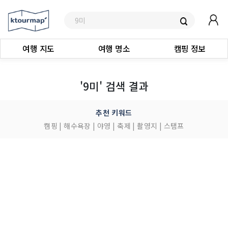
여행 지도
여행 명소
캠핑 정보
'9미' 검색 결과
추천 키워드
캠핑
|
해수욕장
|
야영
|
축제
|
촬영지
|
스탬프