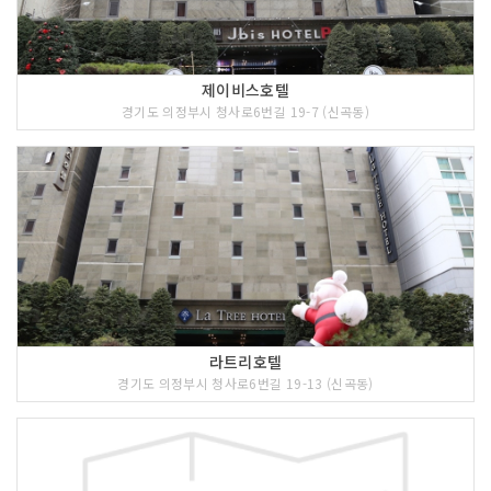
3 코스 : 점심식사 (보영식당, 고산떡갈비)
제이비스호텔
경기도 의정부시 청사로6번길 19-7 (신곡동)
라트리호텔
경기도 의정부시 청사로6번길 19-13 (신곡동)
<<코스 설명>>
[보영식당]
원조 '부대찌개'. 그러나 이젠 소시지와
햄과 각종 사리가 가득 담긴 영양만점의
찌개로 세대 교체되어 그 명성 역시 가히