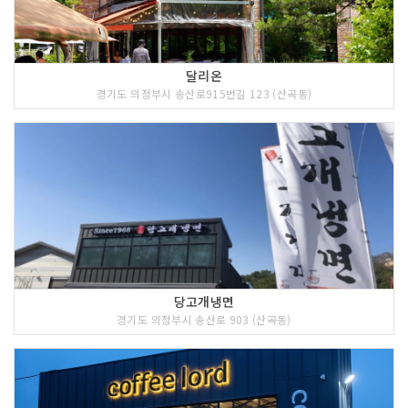
에 관직을 그만두고 이곳에서 학문연구와
후진양성에 힘썼다. 또한 직접 농사를 지
으면서 체험한 것을 토대로 그의 대표적
인 농학서 『색경』을 저술했다. 처음에
달리온
는 안채와 안사랑, 바깥 사랑, 행랑채를
경기도 의정부시 송산로915번길 123 (산곡동)
갖춘 조선 후기 사대부가의 규모였으나,
한국전쟁 때 대부분 소실되고 현재는 바
깥 사랑채만 남아 있다. 사랑채 규모는 앞
면 5칸· 옆면 2칸 반으로 누마루가 덧붙
어 있어 乙자형 구조로 되어 있다. 사랑
채는 동쪽의 수락산을 배경으로 하고 있
는 서향집에서 왼쪽을 향하고 있다.
당고개냉면
경기도 의정부시 송산로 903 (산곡동)