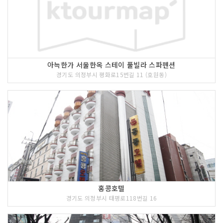
전국구라 할 수 있게 되었는데, 그 중에
의정부의 부대찌개는 '의정부찌개'로 불
리워질만큼 그 맛을 인정받았는데 이중
가장 대표적인 집중의 하나가 바로 '보영
식당'이다. 직접 담근 보리고추장과 김치
에서 우러나는 그 속 깊은 얼큰함을 꼭 한
아늑한가 서울한옥 스테이 풀빌라 스파펜션
번 맛보길 바란다.
경기도 의정부시 평화로15번길 11 (호원동)
[고산떡갈비]
최고 품질의 한우 갈빗살로 만든 떡갈비
는 매일 저녁 다음날 쓸 만큼의 양만 칼질
해 양념한 후 하룻밤 숙성 시킨 뒤 아침마
다 주문과 동시에 석쇠에 구워 기름기는
빠지고 육즙은 풍부해 고기 본연의 맛을
느낄 수 있다. 특히 1979년부터 창업해
대를 이어가고 있다.
홍콩호텔
4 코스 : 망월사
경기도 의정부시 태평로118번길 16