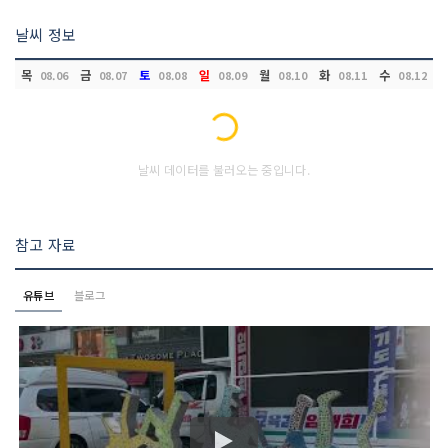
날씨 정보
목
금
토
일
월
화
수
08.06
08.07
08.08
08.09
08.10
08.11
08.12
Loading...
날씨 데이터를 불러오는 중입니다.
참고 자료
유튜브
블로그