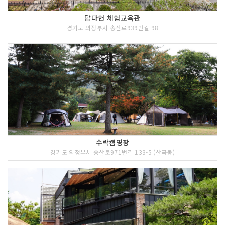
5 코스 : 서계박세당 사랑채
담다헌 체험교육관
경기도 의정부시 송산로939번길 98
수락캠핑장
경기도 의정부시 송산로971번길 133-5 (산곡동)
<<코스 설명>>
조선 후기 실학자 서계 박세당(1629∼17
03) 선생이 저술 활동을 하던 건물이다.
선생은 조선 현종 1년(1660) 과거에 급
제하여 여러 벼슬자리에 올랐으나 40세