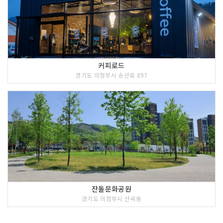
커피로드
경기도 의정부시 송산로 897
잔돌문화공원
경기도 의정부시 산곡동