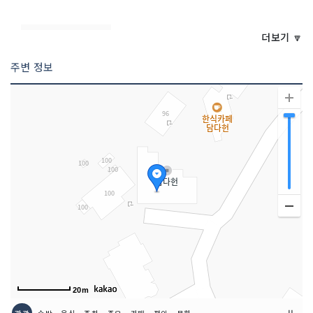
<<코스 설명>>
담다헌은 경기도 의정부시 산곡동, 거문
더보기 🔽
돌(검은돌) 마을에 소재한 떡체험교육관
이다. 경기도 선정 떡명장, 박경애 명장님
주변 정보
께서 설립하신 떡체험교육관으로 2009
년 10월 23일에 개관하였다.즐기고 배울
것이 많은 곳, 담다헌에서는 떡 만들기
(떡케이크)를 비롯하여 양갱 만들기, 메
주 만들기, 장 담그기, 김장 담그기, 두부
만들기 등의 체험프로그램과 주말농장을
운영(매년 분양)하고 있다. 인스턴트와
서구음식위주의 식습관을 갖은 어린이,
청소년들에게 체험을 통하여 우리의 건강
한 먹거리를 알리고 담다헌의 손쉬운 떡
레시피로 각 가정에서 직접 떡을 만들어
먹을 수 있도록 우리 떡을 널리 알리기 위
한 노력을 하고 있다. 담다헌은 2010년
12월 24일 농림수산식품부 우수체험공
간으로 지정되었다.
20m