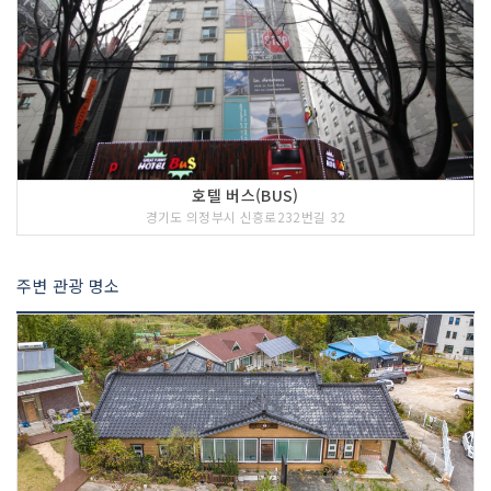
호텔 버스(BUS)
경기도 의정부시 신흥로232번길 32
<<코스 설명>>
망월사는 자운봉, 만장봉, 선인봉, 주봉
등의 암봉이 수려하고 빼어난 도봉산에
위치하고 있다. 망월사로 오르는 길은 매
주변 관광 명소
표소에서 대원사, 원효사, 광법사를 차례
로 돌아서 가는 코스가 있고 원도봉계곡
을 따라가는 코스가 있는데 망월사에서는
두 갈래 등산로 중 어느 쪽으로 오르든 포
대능선에 이르게 된다. 망월사는 신라 제
27대 선덕여왕 8년(639년)에 해호스님
이 여왕의 명에 의해 왕실의 융성을 기리
고자 창건하였다.