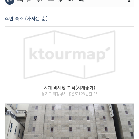
⇊
관광
숙박
음식
주차
주유
카페
편의
문화
2 코스 : 의정부 부대찌개거리
주변 숙소 (가까운 순)
서계 박세당 고택(서계종가)
경기도 의정부시 동일로128번길 36
<<코스 설명>>
1998년도부터 음식점들이 하나 둘 생겨
난 의정부의 대표적 부대찌개거리는 햄,
소시지, 다진 쇠고기와 김치, 고추장, 야
채 등 양념을 혼합한 것이 특징이다.