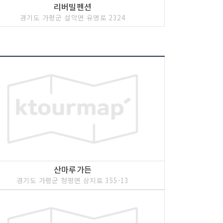
리버빌펜션
지, 산장유원지, 명지계곡, 운악산, 현등사, 용추계
경기도 가평군 설악면 유명로 2324
관광지라 해도 과언이 아니다. 가평군 설악면 가일리에
사람들의 발길이 끊이지 않는 명소이다. 자연휴양림
구지 계곡(유명산 계곡) 안쪽으로 조성되어 있다.
산마루가든
경기도 가평군 청평면 상지로 355-13
쉼터가 되어 있는 유명산 휴양림을 찾다보면, 휴양
비산 어비계곡이라는 간판을 만난다. 이곳이 자칫