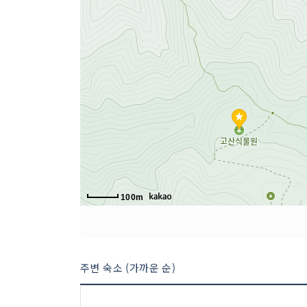
3 코스 : 점심식사(올림픽밸리, 청평나루휴게소)
100m
주변 숙소 (가까운 순)