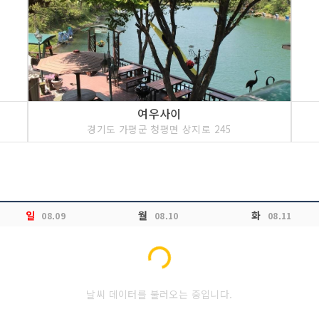
유명산자락의 입구지 계곡
내리는 물길이다. 용문산
고도는 시원한 계곡이 바
하지만 예전에는 물고기
다고 한다. 그래서 이름도
여우사이
경기도 가평군 청평면 상지로 245
Loading...
일
월
화
08.09
08.10
08.11
날씨 데이터를 불러오는 중입니다.