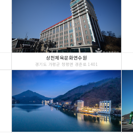
<<코스 설명>>
자연과 어우러진 자연친
는 계곡을 쭉 끼고 캠핑할
에는 야생화와 화려한 꽃
상천체육문화연수원
경기도 가평군 청평면 경춘로 1401