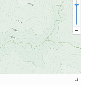
시작했다. 청평에는 댐상류쪽 이외에, 댐 아래의 북
천, 조종천변의 안전유원지, 산장유원지 등 많은 하
일리에 유명산과 어비산의 숲과 계곡에 위치한 올림
함께 운영하는 곳으로 야유회, 수련회, 단체행사 및
합한 곳이다.
⇊
평리에 위치한 청평웨딩홀 건물의 1층의 청평나루
의 테이블이 준비되어 있으며, 매점도 함께 운영되