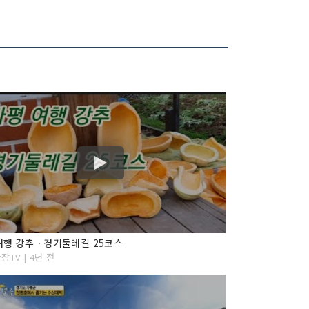
여행 강추ㆍ경기둘레길 25코스
장TV | 4년 전