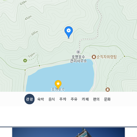
코스 관광지로 발전하기 
한강의 다른 지류인 조종
천변유원지가 있다.
<<코스 설명>>
[올림픽밸리]
경기도 가평군 설악면 가
픽밸리는 펜션과 식당을 
워크숍, 가족휴양지로 적
관광
숙박
음식
주차
주유
카페
편의
문화
[청평나루휴게소]
경기도 가평군 청평면 청
휴게소는 실내에는 20개
고 있다.