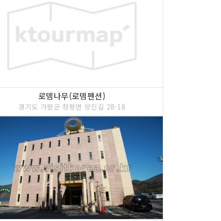
화적 캠핑장으로 유명산 어비계곡이 합쳐서 내려 오
 수 있도록 되어 있다. 중앙에 큰 연못이 있고 주변
들이 핀다.
로뎀나무(로뎀펜션)
경기도 가평군 청평면 양진길 28-18