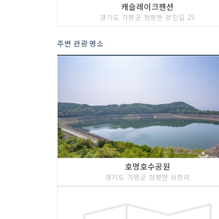
캐슬레이크펜션
경기도 가평군 청평면 양진길 25
주변 관광 명소
호명호수공원
6 코스 : 어비계곡
경기도 가평군 청평면 상천리