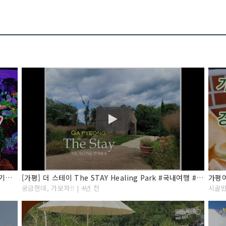
[겨울 국내여행지] 서울 근교 당일치기 가볼만한곳! 경기도 가평 여행 BEST7 아침고요수목원/오색별빛정원전
[가평] 더 스테이 The STAY Healing Park #국내여행 #경기여행 #가평여행
가평
궁금한데, 가보자!! | 4년 전
시골반