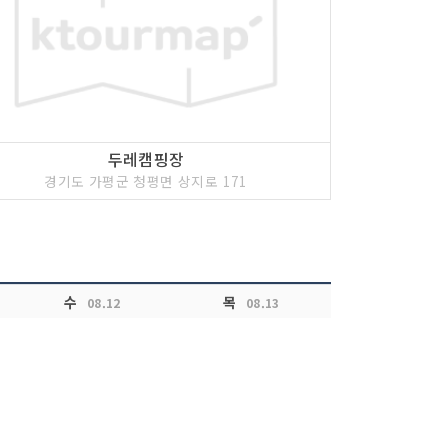
 인양 착각할 수도 있지만, 전혀 다른 산에서 흘러
과 유명산 사이에 숨은 듯 있는 어비산자락을 감싸
로 그 곳이다. 지금이야 작은 개울 같은 계곡에 불과
가 날아다니는 것처럼 보일 정도로 뛰어난 계곡이었
 어비(魚飛)다.
두레캠핑장
경기도 가평군 청평면 상지로 171
수
목
08.12
08.13