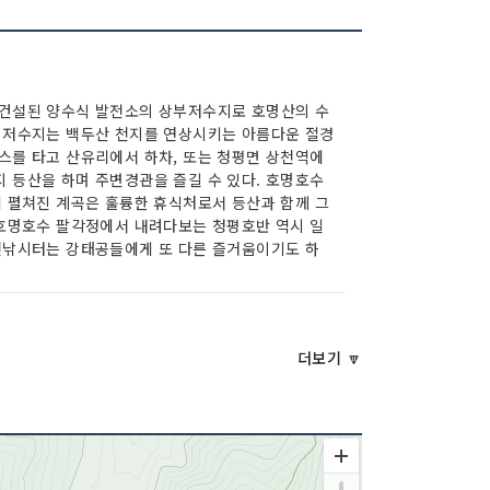
 건설된 양수식 발전소의 상부저수지로 호명산의 수
 저수지는 백두산 천지를 연상시키는 아름다운 절경
스를 타고 산유리에서 하차, 또는 청평면 상천역에
 등산을 하며 주변경관을 즐길 수 있다. 호명호수
게 펼쳐진 계곡은 훌륭한 휴식처로서 등산과 함께 그
 호명호수 팔각정에서 내려다보는 청평호반 역시 일
천낚시터는 강태공들에게 또 다른 즐거움이기도 하
더보기 🔽
0분 거리에 있는 청평호는 북한강을 막아 만든 청평
수이다. 주위의 산과 호반의 맑은 물이 빚어내는 경
아니라, 서울에서 불과 50km 떨어진 곳이므로 당일