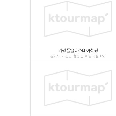
4 코스 : 모곡밤벌유원지
가평풀빌라스테이청평
경기도 가평군 청평면 호명리길 151
5 코스 : 국립 유명산자연휴양림