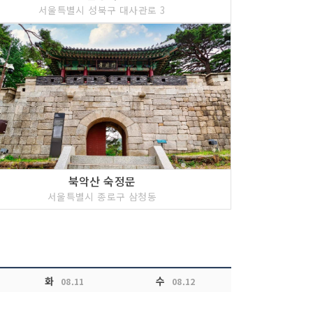
서울특별시 성북구 대사관로 3
년 기념관 지하 1층에 위치하고 있는 성균관대학교
화의 전반을 관찰할 수 있는 유물들을 중심으로 하
대 까지의 문화예술품을 전시하고 있다. 전시실은 유
실, 문묘제례악기실로 이루어진 상설전시실과 기획전
다. 상설전시실은 유교문화를 생생하게 체험할 수
시실은 성균관대학교 박물관만이 소장하고 있는 귀중
하여 공개하고 있다.
북악산 숙정문
서울특별시 종로구 삼청동
화
수
08.11
08.12