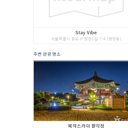
Stay Vibe
서울특별시 종로구 평창1길 7-4 (평창동)
5 코스 : 창경궁
주변 관광 명소
북악스카이 팔각정