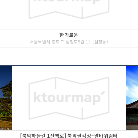
을 방화한 것이다. 161
조화가 잘 이루어져 많은
낙선재 등 많은 문화재가
한가로움
서울특별시 종로구 삼청로9길 13 (삼청동)
<<코스 설명>>
창경궁은 세종대왕이 상왕
전신이다. 이후 성종 임
예종의 비 안순왕후를 모
라 명명했다. 창경궁에는
이괄의 난이나 병자호란 
영조 때 뒤주에 갇혀 죽
있다.
[북악하늘길 1산책로] 북악팔각정~말바위쉼터