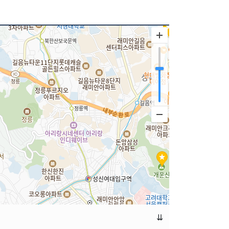
치한 <와룡(臥龍)공원>은 1984년에 개원한 공원으
악산 '말바위'를 내려와 성곽길을 따라가면 와룡공
 삼청공원, 창경공원, 북악산 도시자연공원이 인접
이 길게 누워있는 형상을 하여 와룡동이라고도 한다.
⇊