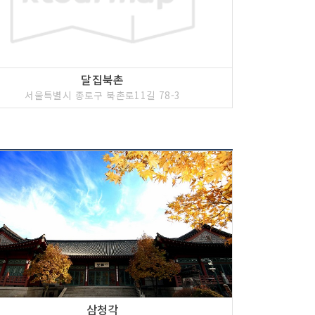
1년 광해군에 의해 다시 지어진 궁은 자연과 인공의
 관광객들이 찾고 있으며 인정전, 대조전, 선정전,
 곳곳에 있어 눈길을 끈다.
달집북촌
서울특별시 종로구 북촌로11길 78-3
인 태종을 모시고자 1418년에 지은 수강궁이 그
금대로 와서 세조의 비 정희왕후, 덕종의 비소혜왕후,
시기 위해 명정전, 문정전, 통명전을 짓고 창경궁이
 아픈 사연이 많다. 임진왜란 때 전소된 적이 있고
때에도 화를 입었다. 숙종 때의 인현왕후와 장희빈,
임을 당한 사도세자의 이야기 등이 창경궁 뜰에 묻혀
삼청각