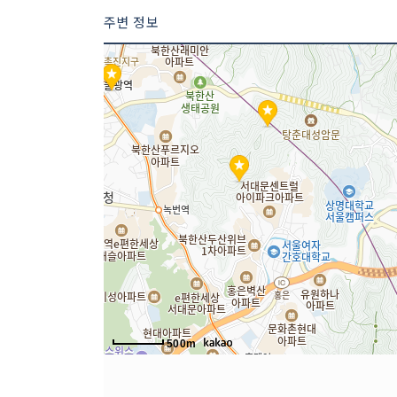
주변 정보
2 코스 : 와룡공원
500m