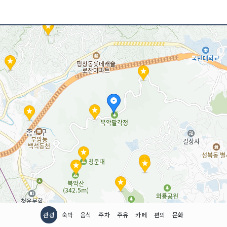
<<코스 설명>>
서울 종로구 명륜동에 위
로 서울우수조망명소인 북
원이 나온다. 와룡공원은
해 있는 곳으로 용(龍)
관광
숙박
음식
주차
주유
카페
편의
문화