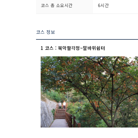
코스 총 소요시간
6시간
코스 정보
1 코스 : 북악팔각정~말바위쉼터