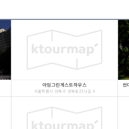
<<코스 설명>>
안국동 현대그룹 본사 옆
정문에 이른다. 중앙고등
립된 기호학교(畿湖學校)
學校)를 합병하여 설립된
(湖南), 교남(嶠南), 관
월 모두 통합하여 중앙학
아임그린게스트하우스
서울특별시 성북구 성북로23나길 4
<<코스 설명>>
창덕궁(사적122호)은 
경복궁의 동쪽 방면에 있
411) 돈화문이 건립되는
금들이 여기서 지내 본궁
은 불에 타고 만다. 선조