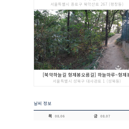
6 코스 : 성균관대학교 박물관
서울특별시 종로구 북악산로 267 (평창동)
[북악하늘길 형제봉오름길] 하늘마루~형제
서울특별시 성북구 대사관로 1 (성북동)
날씨 정보
목
금
08.06
08.07