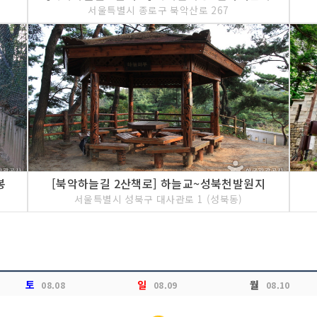
서울특별시 종로구 북악산로 267
<<코스 설명>>
성균관대학교 내 600주
박물관은 조선시대 유교문
여 선사·고대에서 근·현
교문화실, 서화실, 도자
시실로 크게 나누어져 있
있는 공간이며, 기획전
한 자료들을 연구, 정리
봉
[북악하늘길 2산책로] 하늘교~성북천발원지
서울특별시 성북구 대사관로 1 (성북동)
Loading...
토
일
월
08.08
08.09
08.10