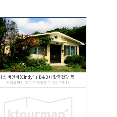
으로 난 길을 따라 북쪽으로 올라가면 중앙고등학교
학교는 1908년 기호지방의 우국지사들에 의해 설
가 1910년 9월 흥사단에서 설립한 융희학교(隆熙
 학교이다. 또한, 우국지사들에 의하여 설립된 호남
동(關東) 등의 학회가 운영난에 빠지자, 1910년 11
교로 학교 이름을 개칭하였다.
씬디스 비앤비(Cindy`s B&B) [한국관광 품질인증/Korea Quality]
서울특별시 종로구 자하문로40길 19-18
1405년 경복궁 다음으로 지어진 별궁이었다. 정궁인
다 해서 '동궐'이라고도 했다. 금천교가 세워지고(1
가 하면(1412) 조선 제 9대 성종 때부터는 여러 임
역할을 하는 궁궐이 됐다. 임진왜란 때에는 창덕궁
가 의주로 피난을 가자 이에 화가 난 백성들이 궁궐