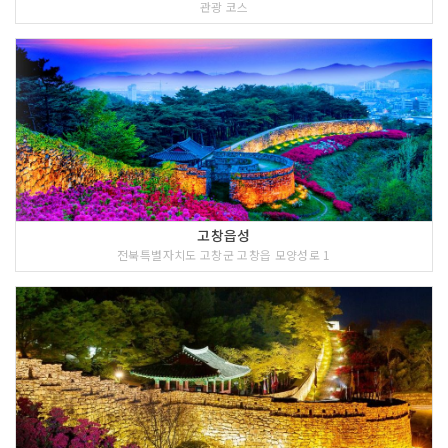
관광 코스
<<코스 설명>>
백제 위덕왕 24년(577년)에 검단선사가
창건했다고 전해지는 선운사는 금산사와
더불어 전라북도내 조계종의 2대 본사이
다. 선운사에 보존되어 있는 사적기에 의
하면, 창건 당시 한때는 89 암자에 3,00
0여 승려가 수도하는 대찰이었다고 한다.
현재는 본사와 도솔암, 참당암, 동운암,
석상암 만이 남아 있다.
고창읍성
전북특별자치도 고창군 고창읍 모양성로 1