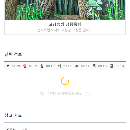
고창읍성 맹종죽림
전북특별자치도 고창군 고창읍 읍내리
날씨 정보
토
일
월
화
수
목
금
08.08
08.09
08.10
08.11
08.12
08.13
08.14
Loading...
날씨 데이터를 불러오는 중입니다.
참고 자료
유튜브
블로그