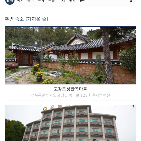
⇊
관광
숙박
음식
주차
주유
카페
편의
문화
주변 숙소 (가까운 순)
<<코스 설명>>
고창판소리박물관은 판소리의 이론가이
고창읍성한옥마을
자 개작자, 후원가였던 동리 신재효 및 진
전북특별자치도 고창군 동리로 128 한옥체험펜션
채선, 김소희 등 다수의 명창을 기념하고
판소리 전통을 계승 발전시키기 위하여
동리 신재효 선생의 고택 자리에 설립되
었다. 고택은 현재 사랑채만 복원되어 남
아 있으며 바로 옆에는 동리 국악당이 있
다. 판소리 박물관은 이와 같은 판소리의
유형,무형의 자료를 수집.보존.조사.연구.