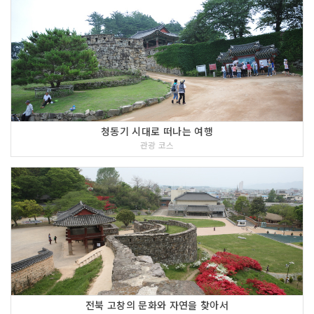
치와 천혜의 바위벽이 있어 외적을 방어
하는 전략 기지로 평가받고 있다. 자연 지
형을 이용한 토성(土城)과 석성(石城)이
혼재되어 있으며, 동문과 남문의 흔적은
있으나 북문의 흔적은 없다. [동국여지승
람(東國輿地勝覽)]에는 고산성의 길이가
8천 1백 척이고 높이가 20척이라고 나와
있다. 고산에는 선사 시대의 고인돌이 많
이 있고, 복분자 재배지와 늪지대 등이 있
청동기 시대로 떠나는 여행
다.
관광 코스
4 코스 : 선운사(고창)
전북 고창의 문화와 자연을 찾아서