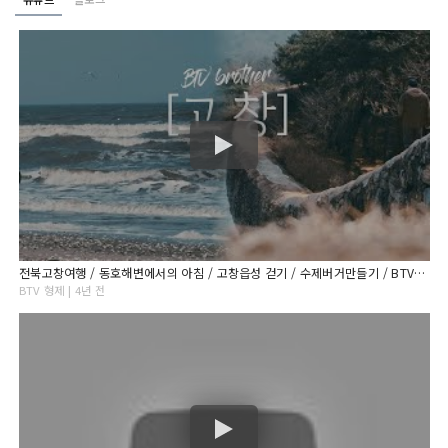
전북고창여행 / 동호해변에서의 아침 / 고창읍성 걷기 / 수제버거만들기 / BTV형제
BTV 형제 | 4년 전