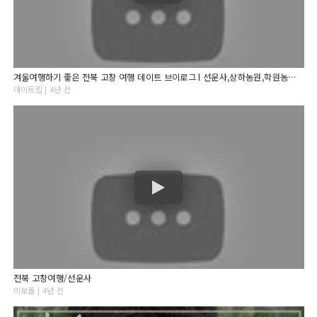
겨울여행하기 좋은 전북 고창 여행 데이트 브이로그 l 선운사,상하농원,학원농장,네모의꿈,팜카페이솔,구시포해수욕장,크리스마스
데이트립 | 4년 전
전북 고창여행/선운사
이보돌 | 4년 전