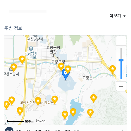
<<코스 설명>>
고창읍성은 조선 단종 원년(1453년)에
더보기 🔽
왜침을 막기 위하여 전라도민들이 유비무
환의 슬기로 축성한 자연석 성곽이다. 일
주변 정보
명 모양성이라고도 하는 이 성은 나주진
관의 입암산성과 연계되어 호남내륙을 방
어하는 전초기지로서 국난호국을 위한 국
방 관련 문화재로 보존되고 있다. 1965
년 4월 1일 사적 제 145호로 지정된 이
성의 둘레는 1,684m 높이가 4~6m, 면
적은 50,172평으로 동, 서, 북문과 3개
소의 옹성 6개의 치성을 비롯하여 성 밖
의 해자 등 전략적 요충시설이 두루 갖추
어져 있다. 성내에는 동헌, 객사 등 22동
의 관아건물과 2지 4천이 있었으나 전화
로 소진되고 성곽과 공북루만 남아있던
것을 1976년부터 옛 모습대로 복원해 오
고 있다.
500m
2 코스 : 고창판소리박물관