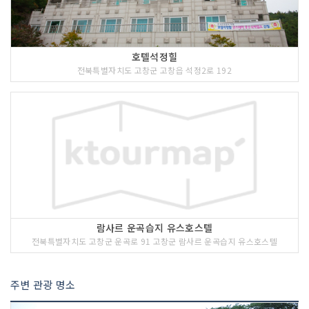
전시.해석함으로써 일반 대중에게 수준높
은 판소리 예술의 재교육과 감상의 기회
를 제공하고 마침내 판소리 성지화를 꾀
하기 위하여 설립되었다.
호텔석정힐
전북특별자치도 고창군 고창읍 석정2로 192
3 코스 : 고산(고창 고인돌유적지)
람사르 운곡습지 유스호스텔
전북특별자치도 고창군 운곡로 91 고창군 람사르 운곡습지 유스호스텔
<<코스 설명>>
남서쪽에는 백제 시대에 축성한 것으로
주변 관광 명소
추정되는 고산성이 있다. 고산성은 주변
에 월랑산, 군감뫼 등이 있는 지정학적 위