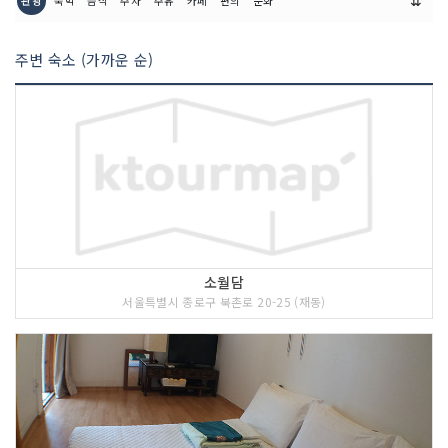
⇊
관광
숙박
음식
주차
주유
카페
편의
문화
주변 숙소 (가까운 순)
<<코스 설명>>
원래 청계천과 종로의 윗동네를 이르는
지명이다. 지금의 남산에 해당하는 종로
소월담
의 아랫동네는 남촌이라 했다. 북촌에는
서울특별시 종로구 북촌로 20-25 (재동)
조선시대 왕족이나 권세있는 사대부들이
살았고, 남촌에는 하급 관리들이 살았다.
근래에는 경복궁과 창덕궁 사이의 한옥마
을을 북촌이라 부른다. 한옥의 멋과 분위
기가 살아 있는 북촌 골목길 곳곳에는 북
촌 8경이 있다. 이 곳에는 방문한 사람들
을 위해 사진 촬영대(포토 스폿)을 마련