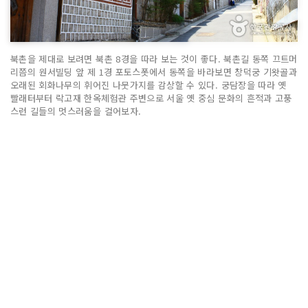
북촌을 제대로 보려면 북촌 8경을 따라 보는 것이 좋다. 북촌길 동쪽 끄트머
리쯤의 원서빌딩 앞 제 1경 포토스폿에서 동쪽을 바라보면 창덕궁 기왓골과
오래된 회화나무의 휘어진 나뭇가지를 감상할 수 있다. 궁담장을 따라 옛
빨래터부터 락고재 한옥체험관 주변으로 서울 옛 중심 문화의 흔적과 고풍
스런 길들의 멋스러움을 걸어보자.