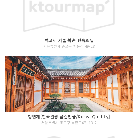
<<코스 설명>>
섬청동 거리는 예스러움을 간직한 한옥건
물의 전통미와 갤러리, 카페의 현대미가
조화되어 삼청동만의 색다른 분위기를 연
출하고 있는 곳으로서 호젓한 산책로와
화랑, 박물관, 골동품 가게가 골목 사이에
숨어 문화향기가 가득하다. 다양한 볼거
락고재 서울 북촌 한옥호텔
리와 먹거리가 있는 삼청동길과 한적한
서울특별시 종로구 계동길 49-23
도심의 여유를 느낄 수 있는 청와대 앞길
은 사람들의 발걸음을 멈추게 하는 매력
넘치는 거리로 길이는 2.9km이며 친근
성이 우수하다.
4 코스 : 삼청공원
청연재[한국관광 품질인증/Korea Quality]
서울특별시 종로구 북촌로6길 13-2