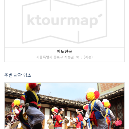
<<코스 설명>>
삼청공원은 서울 시내 중심부에 위치한
이도한옥
공원으로 교통이 편리한데다 주변에 화랑
서울특별시 종로구 계동길 70-3 (계동)
가, 별미집들이 많아 시민들의 산책 코스
로 사랑받고 있다. 호젓한 산책로에 주위
주변 관광 명소
경치가 좋아 많은 사람들의 발길이 오가
는 삼청공원에는 고려 충신 정몽주와 그
어머니의 시조비가 있으며, 공원 한복판
에는 약수터가 있다. 가을이면 단풍이 아
름답다.
5 코스 : 인사동길