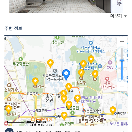
더보기 🔽
주변 정보
<<코스 설명>>
북촌문화센터는 서울시에서 조성한 한옥
이며, 시민의 문화향유를 위한 곳이다. 그
리고 주민문화공간으로 개방하여 우리의
전통문화를 체험할 수 있는 다양한 기회
를 제공한다. 조선말기 세도가였던 '민재
무관댁'부지에 세워진 북촌문화센터는 서
울시가 '계동마님댁'으로도 잘 알려진 이
곳을 매입, 외관 개보수를 마치고 2002
년 10월 29일 개관하였다.
2 코스 : 북촌 8경
500m