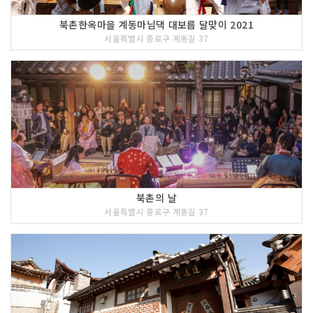
북촌한옥마을 계동마님댁 대보름 달맞이 2021
서울특별시 종로구 계동길 37
북촌의 날
<<코스 설명>>
인사동은 매주 토/일요일마다 차 없는 거
서울특별시 종로구 계동길 37
리로 지정되어 시민과 함께 하는 문화공
간으로 다시 태어났다. 이날은 기존 가게
는 물론 거리에는 전통공연과 전시는 물
론 엿장수, 사주와 궁합을 보는 할아버지
가 함께 한다. 이 속에서 즐거움을 찾는
이들은 바로 각국에서 몰려든 외국인들이
다. 한국의 전통문화를 보기 위해 찾아든