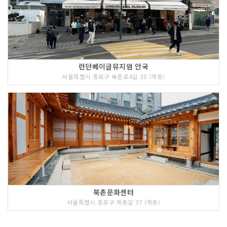
서울의 인사동에 약 500m의 새로운 길
이 만들어졌다. 2004년 12월 18일 문을
연 <쌈지길>은 공예품전문 쇼핑몰로서
“인사동 속의 새로운 인사동”으로 관광
명소가 되고 있다. 한국의 인간문화재가
만든 최고급의 전통공예품과 현대공예작
품, 그리고 한국의 멋이 풍기는 디자인 제
런던베이글뮤지엄 안국
품들을 <쌈지길>에서 모두 만나볼 수 있
서울특별시 종로구 북촌로4길 20 (계동)
다. 또한 대표적인 한국 음식인 ‘전주비빔
밥’, ‘불고기’, ‘빈대떡’과 한국의 전통차
도 맛볼 수 있다.
북촌문화센터
서울특별시 종로구 계동길 37 (계동)