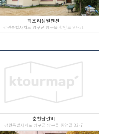
학조리샘말펜션
강원특별자치도 양구군 양구읍 학안로 97-21
춘천닭갈비
강원특별자치도 양구군 양구읍 중앙길 33-7