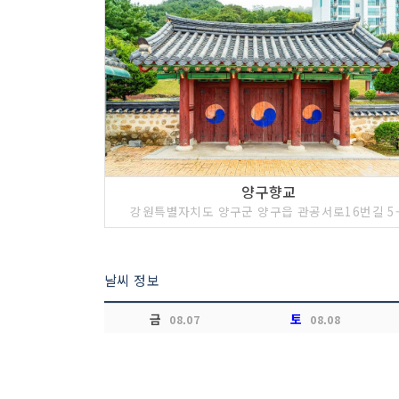
양구향교
강원특별자치도 양구군 양구읍 관공서로16번길 5-
날씨 정보
금
토
08.07
08.08