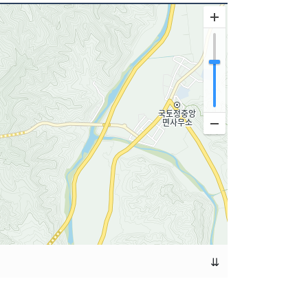
선함과 진실함을 표현코자 했던 화가 박수근.
소의 혁명성보다는 밀레처럼 진솔하고 선량한 시선으
 우리 시대 한국미술계의 독보적인 존재로 자리한
 양구군 박수근 선생 생가 터에 200여 평 규모로
 미술관은 작가의 예술관과 인생관을 기리는 동시에
되고자 하는 의도로 건립된 미술관이다. 박수근 미술
작품들은 '앉아있는 두남자'를 비롯한 유화 3점,
이' 등의 판화, 수채화 '그림물감' ,그리고 수십 점의
⇊