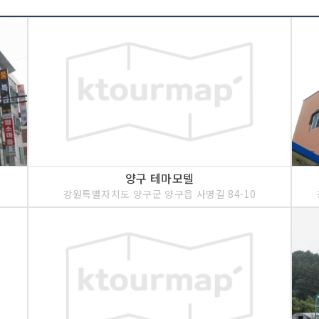
<<코스 설명>>
두타연은 민간인 출입통
다. 유수량은 많지 않으
않아 천연기념물인 열목어
굉음이 천지를 진동하고 
는 두타연은 20m의 바위
굴이 있는데 바닥에는 머
양구 테마모텔
강원특별자치도 양구군 양구읍 사명길 84-10
<<코스 설명>>
양구선사박물관은 양구읍
토 신석기, 청동기시대 
이해할 수 있도록 건립한