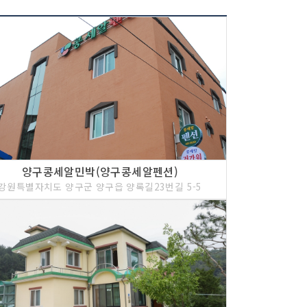
제선 북방인 방산면 건솔리 수입천의 지류에 위치한
나, 주위의 산세가 수려한 경관을 이루며, 오염되지
의 국내 최대 서식지로 알려져 있다. 두타폭포는
한낮에도 안개가 자욱하며, 이 폭포 바로 아래에 있
가 병풍을 두른 듯 하다. 동쪽 암벽에는 3평 정도의
리빗과 말(馬)구박이 반석 위에 찍혀 있다.
양구콩세알민박(양구콩세알펜션)
강원특별자치도 양구군 양구읍 양록길23번길 5-5
 상무룡리 출토 구석기시대 유물과 해안면 현리 출
유물을 중심으로 전시하여 우리나라 선사문화를 쉽게
 우리나라 최초의 선사박물관이다.