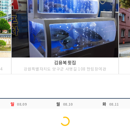
김용복횟집
4
강원특별자치도 양구군 사명길 108 한림장여관
일
월
화
08.09
08.10
08.11
Loading...