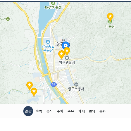
<<코스 설명>>
자신의 그림에서 인간의 
고호 같은 광기나 피카
로 인생을 들여다본 그는
다. 화가의 고향인 강원도
건립된 양구군립 박수근
지역 대표 문화 공간이 
관에서 만나게 되는 그의 
'나무와 두 여인', '탑돌
드로잉 작품 등이다.
관광
숙박
음식
주차
주유
카페
편의
문화