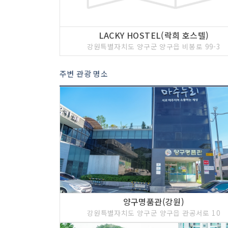
LACKY HOSTEL(락희 호스텔)
강원특별자치도 양구군 양구읍 비봉로 99-3
주변 관광 명소
양구명품관(강원)
강원특별자치도 양구군 양구읍 관공서로 10