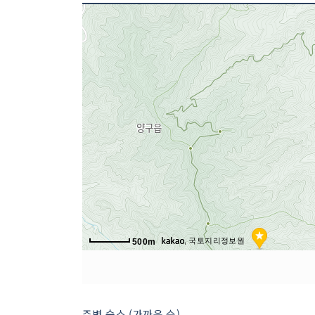
2 코스 : 박수근미술관
, 국토지리정보원
500m
3 코스 : 두타연
주변 숙소 (가까운 순)