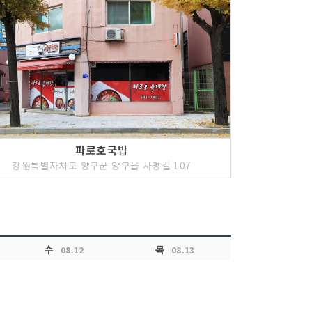
파로호국밥
강원특별자치도 양구군 양구읍 사명길 107
수
목
08.12
08.13