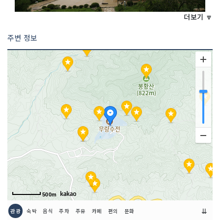
더보기 🔽
주변 정보
<<코스 설명>>
부석사는 신라 문무왕(文武王) 16년(67
6) 해동(海東) 화엄종(華嚴宗)의 종조
(宗祖)인 의상대사(義湘大師)가 왕명(王
命)으로 창건(創建)한 화엄종의 수사찰
(首寺刹)이다. 대사가 당(唐)나라에 유학
하고 있을 때 당 고종(高宗)의 신라 침략
소식을 듣고 이를 왕에게 알리고, 그가 닦
은 화엄의 도리(道理)로 국론(國論)을 통
일(統一)하여 내외(內外)의 시련을 극복
하게 하고자 귀국하여 이절을 창건하였으
며 우리나라 화엄사상(華嚴思想)의 발원
지가 되었다.
2 코스 : 소수박물관
500m
⇊
관광
숙박
음식
주차
주유
카페
편의
문화