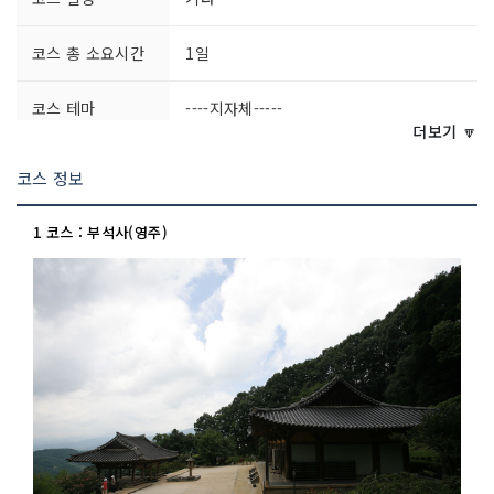
코스 총 소요시간
1일
코스 테마
----지자체-----
더보기 🔽
코스 정보
1 코스 : 부석사(영주)