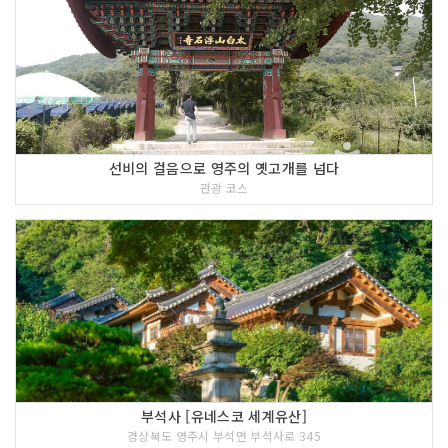
화를 재조명하여 윤리도덕의 붕괴와 인간
성 상실의 사회적 괴리현상을 해소시켜
보고자 충효의 현장에 재현하게 된 것이
다. 앞으로 소수서원과 연계되는 영주선
비정신의 계승과 이를 통한 올바른 가치
관 정립 그리고 역사관 확립을 위한 산교
육장으로 활용될 것이다. 선비의 생활상
을 이해하는 오감체험형전시와 참여형 이
선비의 걸음으로 영주의 옛고개를 넘다
벤트, 전통문화체험의 기회가 수시로 제
관광 코스
공되는 선비촌의 각종 기획프로그램에서
옛 선비들의 당시 생활상을 통해 잊혀져
가는 수준높은 전통문화를 체험하게 될
것이다.
4 코스 : 영주 무섬마을
부석사 [유네스코 세계유산]
경상북도 영주시 부석면 부석사로 345