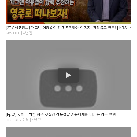
[2TV 생생정보] 개그맨 이홍렬이 강력 추천하는 여행지! 경상북도 영주! | KBS 220228 방송
KBS LIFE | 4년 전
[Ep.2] 맛이 끔찍한 영주 맛집?! 경북잘알 기웅아재와 떠나는 영주 여행
HI STORY 경북 | 4년 전