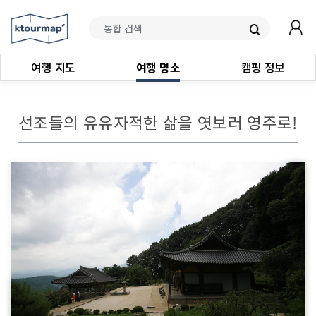
여행 지도
여행 명소
캠핑 정보
선조들의 유유자적한 삶을 엿보러 영주로!