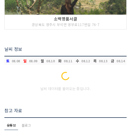
소백명품서클
경상북도 영주시 부석면 영부로117번길 76-7
날씨 정보
토
일
월
화
수
목
금
08.08
08.09
08.10
08.11
08.12
08.13
08.14
Loading...
날씨 데이터를 불러오는 중입니다.
참고 자료
유튜브
블로그