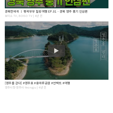
경북한바퀴 ㅣ 팽락부부 힐링여행 EP.01 - 경북 영주 풍기 인삼편
보이소 TV, BOISO TV | 4년 전
[영주를 걷다] #영주호 #용마루공원 #언택트 #여행
영주시청·영주시·Yeongju | 4년 전