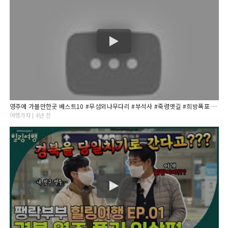
영주에 가볼만한곳 베스트10 #무섬외나무다리 #부석사 #죽령옛길 #희방폭포 #소수서원
여행가자 | 4년 전