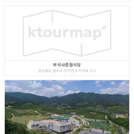
<<코스 설명>>
경상북도 영주시 문수면 수도리에 있는
무섬마을은 안동의 하회마을, 예천의 회
룡포, 영월의 선암마을과 청령포와 같이
마을의 3면이 물로 둘러 쌓여 있는 대표
부석사종점식당
적인 물돌이 마을이다. 낙동강의 지류인
경상북도 영주시 부석면 부석사로 319
내성천과 영주천이 합수되어 태백산과 소
백산 줄기를 끼고 마을의 삼면을 감싸듯
휘감아 돌아 마치 섬처럼 육지속의 섬마
을로 전통을 고스란히 간직한채 살아가고
있는 마을이다. 강변에 넓은 백사장이 펼
쳐져 있고, 그 건너편으로는 울창한 숲이
있어 경관이 매우 아름답다