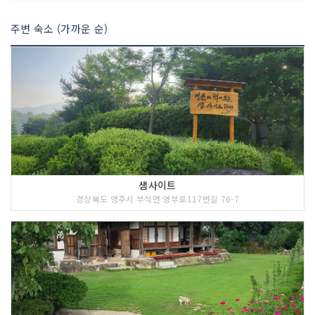
주변 숙소 (가까운 순)
<<코스 설명>>
소수박물관은 유교와 관련된 전통문화 유
산을 체계화하고, 우리 나라 최초의 사액
서원으로 유교의 이상을 간직한 소수서원
샘사이트
을 통하여 민족 정신의 뿌리를 찾아가는
경상북도 영주시 부석면 영부로117번길 76-7
민족문화의 전당이다. 이곳은 조선유학의
메카답게 서원과 관련한 귀중한 문화유산
과 유학의 전말을 눈으로 체험해 볼 수 있
는 국내 유일의 유교박물관이다. 소수박
물관은 2004년 9월 22일 개관을 시작으
로 영주의 귀중한 유물과 유적을 체계적
으로 보존하고 전시함으로써 지역문화의
활성화와 생동감 있는 역사 체험을 위한