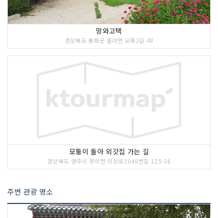
공간으로 다가갈 것이다.
망와고택
3 코스 : 선비촌
경상북도 봉화군 물야면 오록2길 48
모퉁이 돌아 외갓집 가는 길
경상북도 영주시 부석면 의상로1046번길 125-36
주변 관광 명소
<<코스 설명>>
선비촌은 우리 민족의 생활철학이 담긴
선비정신을 거양하고 사라져 가는 전통문