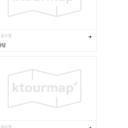
# 음식점
➜
사담
# 음식점
➜