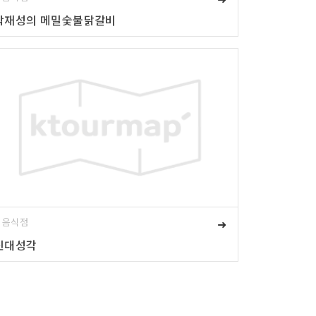
박재성의 메밀숯불닭갈비
# 음식점
➜
신대성각