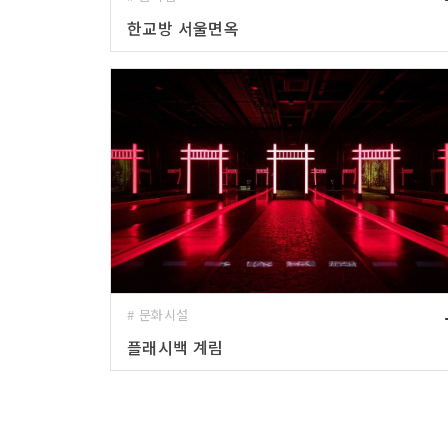
한교방 서울면옥
# 문화시설
플래시백 계림