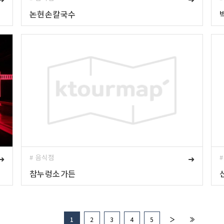
논현손칼국수
➜
# 음식점
➜
참누렁소가든
1
2
3
4
5