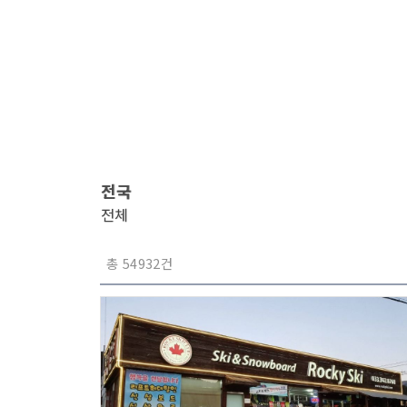
전국
전체
총 54932건