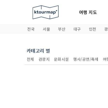
여행 지도
전국
서울
부산
대구
인천
카테고리 별
전체
관광지
문화시설
행사/공연/축제
여