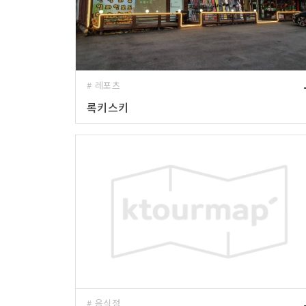
# 레포츠
록키스키
# 음식점