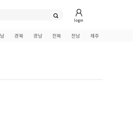
login
남
경북
경남
전북
전남
제주