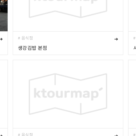
➜
# 음식점
➜
생강김밥 본점
➜
# 음식점
➜