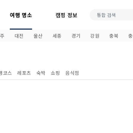
여행 명소
캠핑 정보
광주
대전
울산
세종
경기
강원
충북
충
행코스
레포츠
숙박
쇼핑
음식점