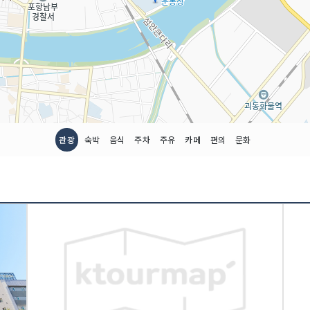
관광
숙박
음식
주차
주유
카페
편의
문화