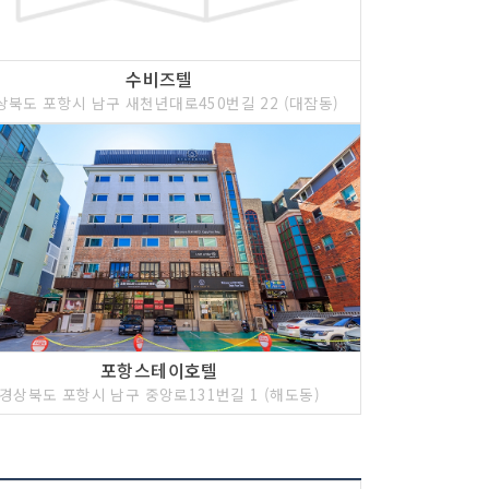
수비즈텔
상북도 포항시 남구 새천년대로450번길 22 (대잠동)
포항스테이호텔
경상북도 포항시 남구 중앙로131번길 1 (해도동)