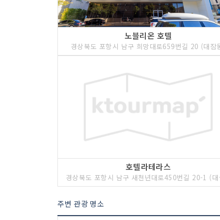
노블리온 호텔
경상북도 포항시 남구 희망대로659번길 20 (대잠
호텔라테라스
경상북도 포항
주변 관광 명소