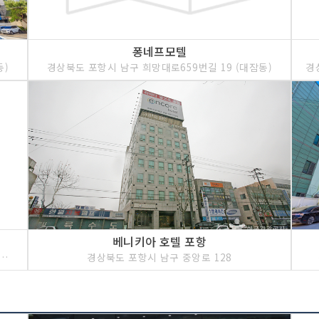
퐁네프모텔
동)
경상북도 포항시 남구 희망대로659번길 19 (대잠동)
경
베니키아 호텔 포항
시 남구 새천년대로450번길 20-1 (대잠동)
경상북도 포항시 남구 중앙로 128