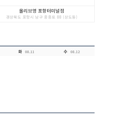
올리브영 포항터미널점
경상북도 포항시 남구 중흥로 88 (상도동)
화
수
08.11
08.12