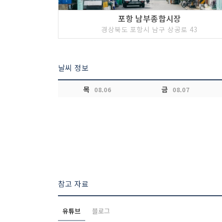
포항 남부종합시장
경상북도 포항시 남구 상공로 43
날씨 정보
목
금
08.06
08.07
참고 자료
유튜브
블로그