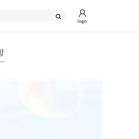
login
항