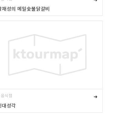
박재성의 메밀숯불닭갈비
# 음식점
➜
신대성각