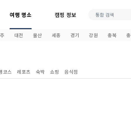
여행 명소
캠핑 정보
광주
대전
울산
세종
경기
강원
충북
충
행코스
레포츠
숙박
쇼핑
음식점