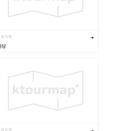
# 음식점
➜
사담
# 음식점
➜