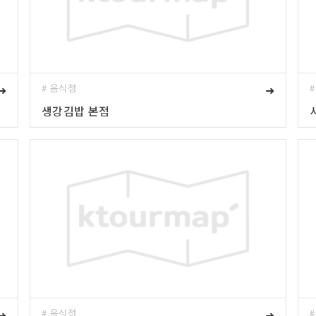
➜
# 음식점
➜
생강김밥 본점
➜
# 음식점
➜