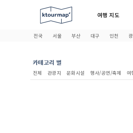
여행 지도
전국
서울
부산
대구
인천
카테고리 별
전체
관광지
문화시설
행사/공연/축제
여