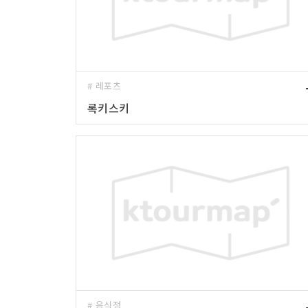
# 레포츠
록키스키
# 음식점