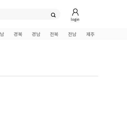
login
남
경북
경남
전북
전남
제주