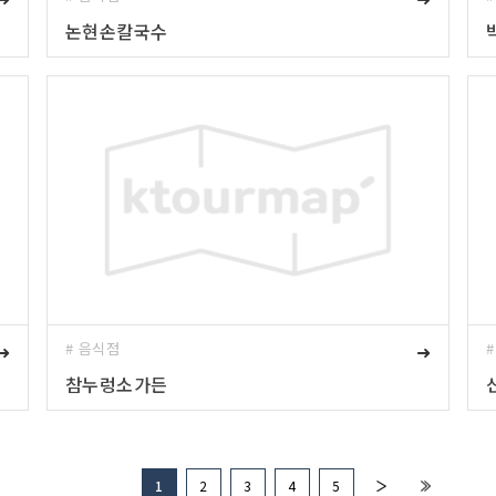
논현손칼국수
➜
# 음식점
➜
참누렁소가든
1
2
3
4
5