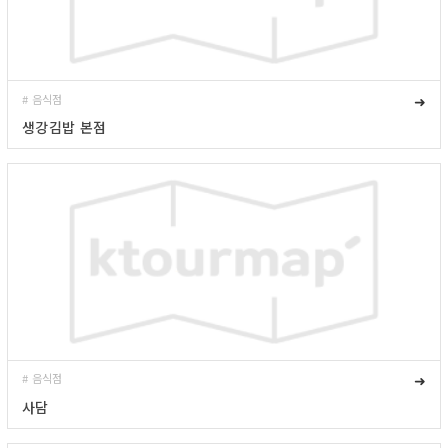
# 음식점
➜
생강김밥 본점
# 음식점
➜
사담