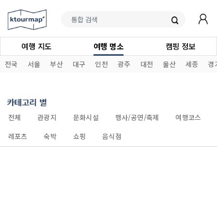
여행 지도
여행 명소
캠핑 정보
전국
서울
부산
대구
인천
광주
대전
울산
세종
경
카테고리 별
전체
관광지
문화시설
행사/공연/축제
여행코스
레포츠
숙박
쇼핑
음식점