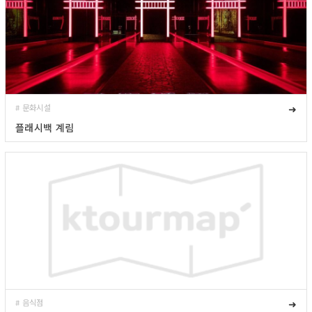
# 문화시설
➜
플래시백 계림
# 음식점
➜