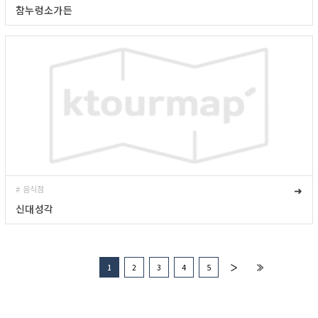
참누렁소가든
# 음식점
➜
신대성각
1
2
3
4
5