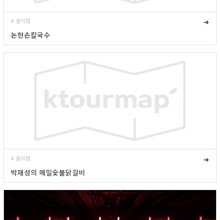
# 음식점
➜
논현손칼국수
# 음식점
➜
박재성의 메밀숯불닭갈비