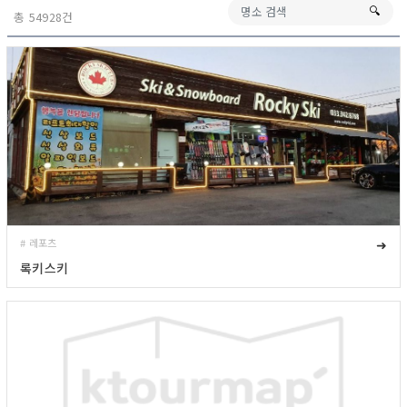
🔍︎
총 54928건
# 레포츠
➜
록키스키