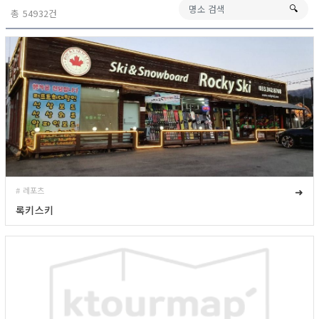
🔍︎
총 54932건
# 레포츠
➜
록키스키