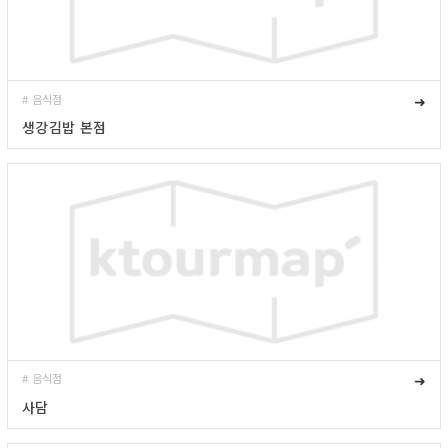
# 음식점
➜
생강김밥 본점
# 음식점
➜
사담