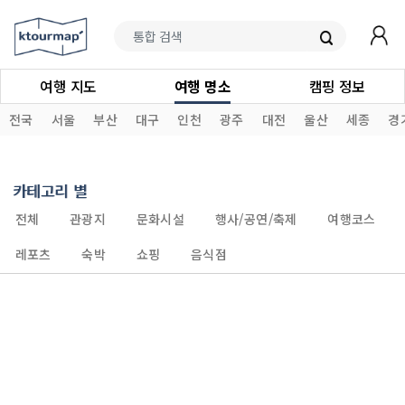
여행 지도
여행 명소
캠핑 정보
전국
서울
부산
대구
인천
광주
대전
울산
세종
경
카테고리 별
전체
관광지
문화시설
행사/공연/축제
여행코스
레포츠
숙박
쇼핑
음식점