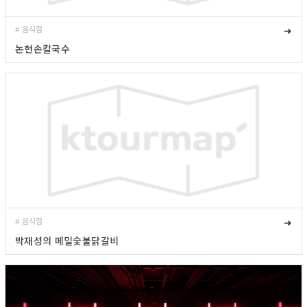
# 음식점
➜
논현손칼국수
# 음식점
➜
박재성의 메밀숯불닭갈비