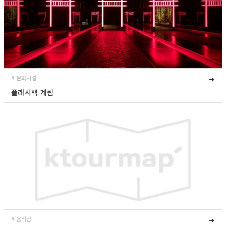
# 문화시설
➜
플래시백 계림
# 음식점
➜