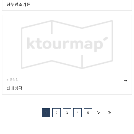
참누렁소가든
# 음식점
➜
신대성각
1
2
3
4
5