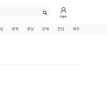
login
남
경북
경남
전북
전남
제주