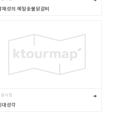
박재성의 메밀숯불닭갈비
# 음식점
➜
신대성각