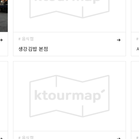
➜
# 음식점
➜
생강김밥 본점
➜
# 음식점
➜