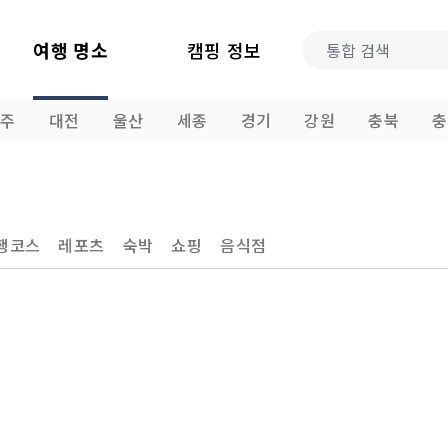
여행 명소
캠핑 정보
광주
대전
울산
세종
경기
강원
충북
충
행코스
레포츠
숙박
쇼핑
음식점