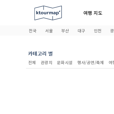
여행 지도
전국
서울
부산
대구
인천
카테고리 별
전체
관광지
문화시설
행사/공연/축제
여