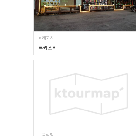
# 레포츠
록키스키
# 음식점