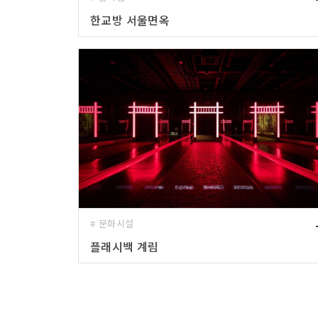
한교방 서울면옥
# 문화시설
플래시백 계림