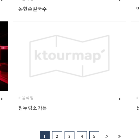
논현손칼국수
➜
# 음식점
➜
참누렁소가든
1
2
3
4
5