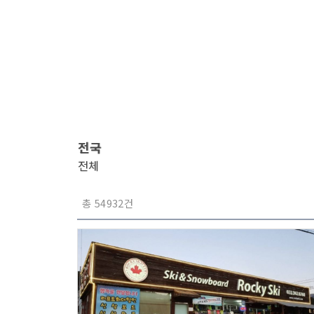
전국
전체
총 54932건