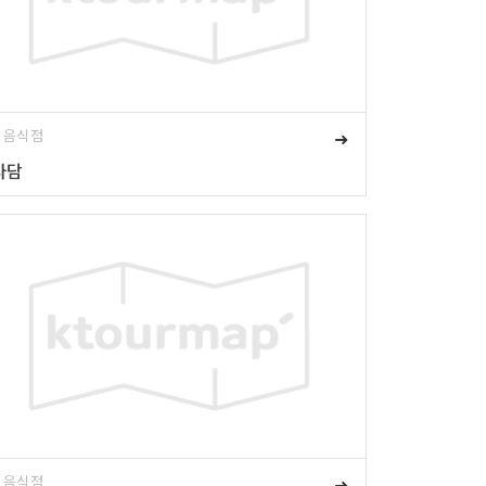
# 음식점
➜
사담
# 음식점
➜