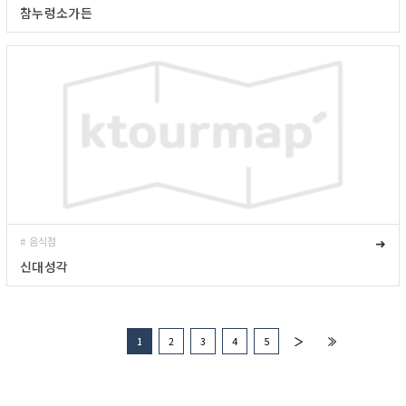
참누렁소가든
# 음식점
➜
신대성각
1
2
3
4
5