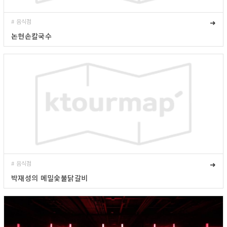
# 음식점
➜
논현손칼국수
# 음식점
➜
박재성의 메밀숯불닭갈비