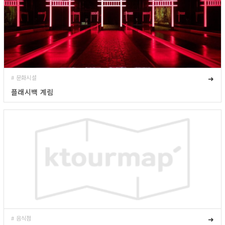
# 문화시설
➜
플래시백 계림
# 음식점
➜