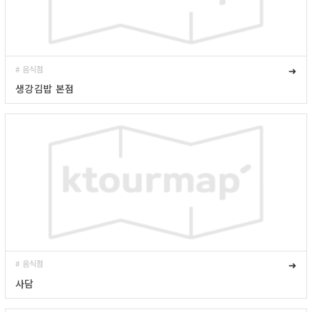
# 음식점
➜
생강김밥 본점
# 음식점
➜
사담