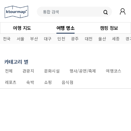
여행 지도
여행 명소
캠핑 정보
전국
서울
부산
대구
인천
광주
대전
울산
세종
경
카테고리 별
전체
관광지
문화시설
행사/공연/축제
여행코스
레포츠
숙박
쇼핑
음식점