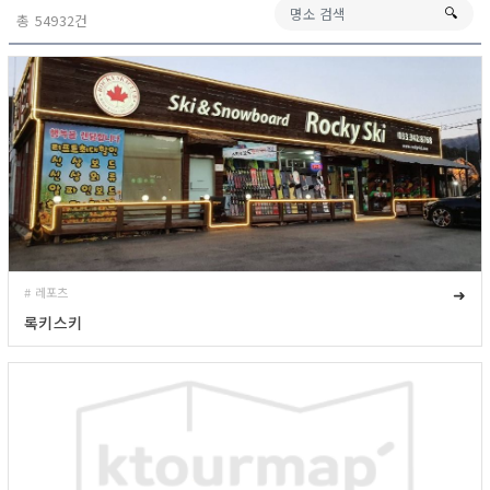
🔍︎
총 54932건
# 레포츠
➜
록키스키