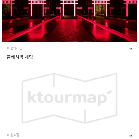
# 문화시설
➜
플래시백 계림
# 음식점
➜