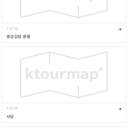
# 음식점
➜
생강김밥 본점
# 음식점
➜
사담