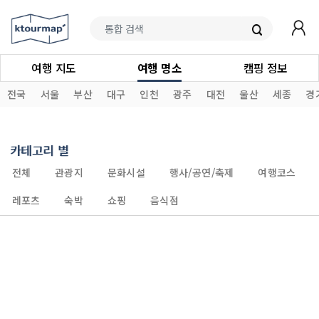
여행 지도
여행 명소
캠핑 정보
전국
서울
부산
대구
인천
광주
대전
울산
세종
경
카테고리 별
전체
관광지
문화시설
행사/공연/축제
여행코스
레포츠
숙박
쇼핑
음식점