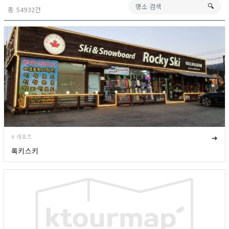
🔍︎
총 54932건
# 레포츠
➜
록키스키