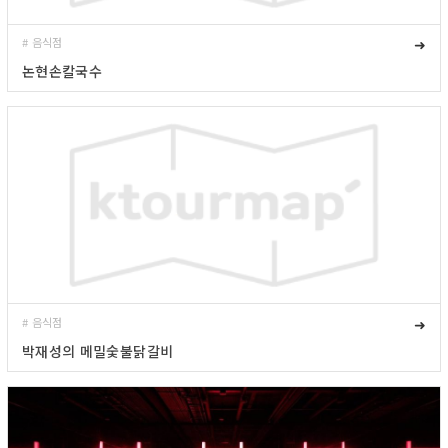
# 음식점
➜
논현손칼국수
# 음식점
➜
박재성의 메밀숯불닭갈비