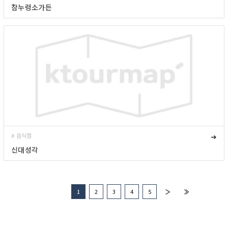
참누렁소가든
# 음식점
➜
신대성각
1
2
3
4
5