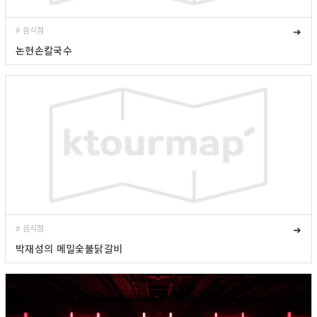
# 음식점
➜
논현손칼국수
# 음식점
➜
박재성의 메밀숯불닭갈비