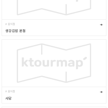
# 음식점
➜
생강김밥 본점
# 음식점
➜
사담