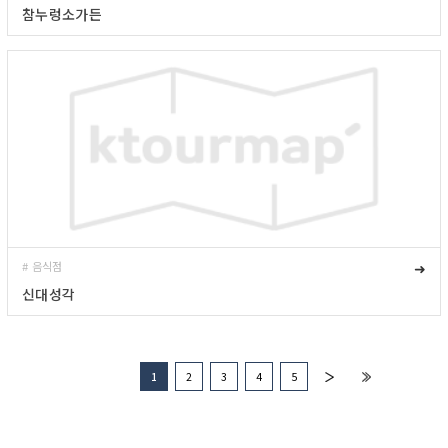
참누렁소가든
# 음식점
➜
신대성각
1
2
3
4
5