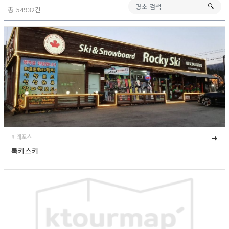
🔍︎
총 54932건
# 레포츠
➜
록키스키