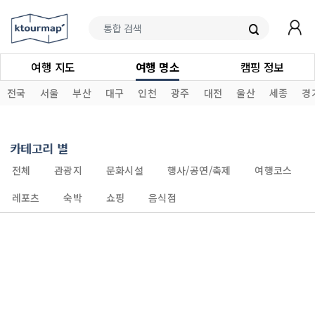
여행 지도
여행 명소
캠핑 정보
전국
서울
부산
대구
인천
광주
대전
울산
세종
경
카테고리 별
전체
관광지
문화시설
행사/공연/축제
여행코스
레포츠
숙박
쇼핑
음식점