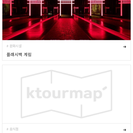
# 문화시설
➜
플래시백 계림
# 음식점
➜