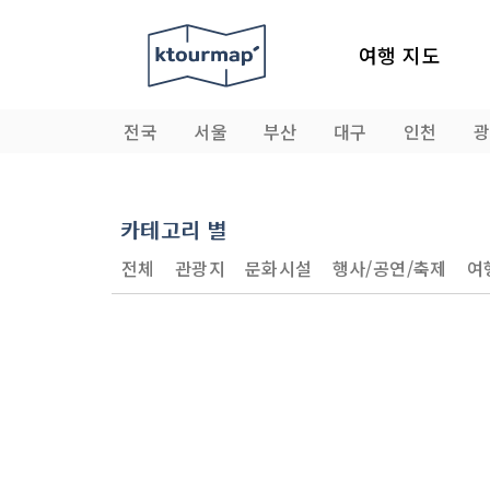
여행 지도
전국
서울
부산
대구
인천
카테고리 별
전체
관광지
문화시설
행사/공연/축제
여