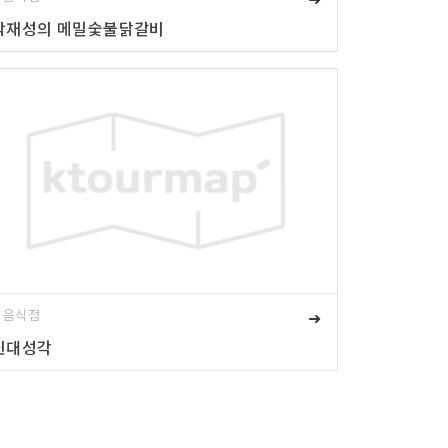
박재성의 메밀숯불닭갈비
# 음식점
➜
신대성각