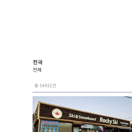
전국
전체
총 54932건