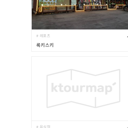
# 레포츠
록키스키
# 음식점