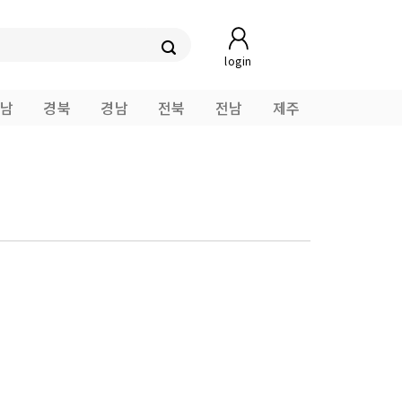
login
남
경북
경남
전북
전남
제주