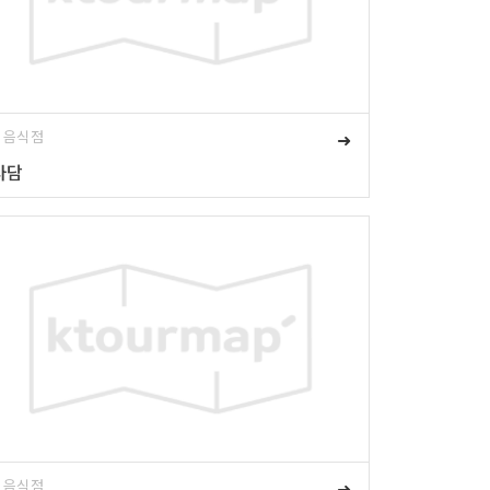
# 음식점
➜
사담
# 음식점
➜