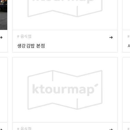
➜
# 음식점
➜
생강김밥 본점
➜
# 음식점
➜