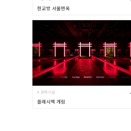
한교방 서울면옥
# 문화시설
플래시백 계림