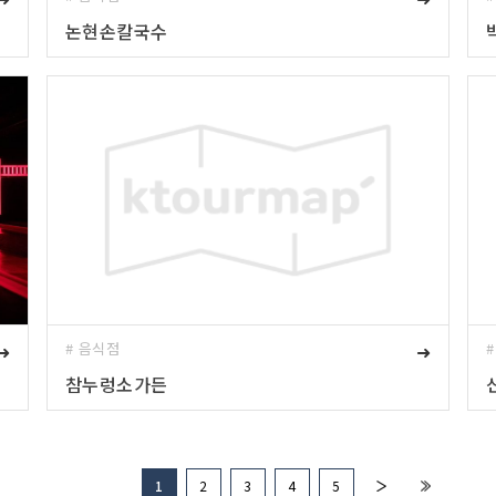
논현손칼국수
➜
# 음식점
➜
참누렁소가든
1
2
3
4
5