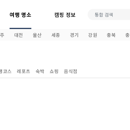
여행 명소
캠핑 정보
광주
대전
울산
세종
경기
강원
충북
충
행코스
레포츠
숙박
쇼핑
음식점