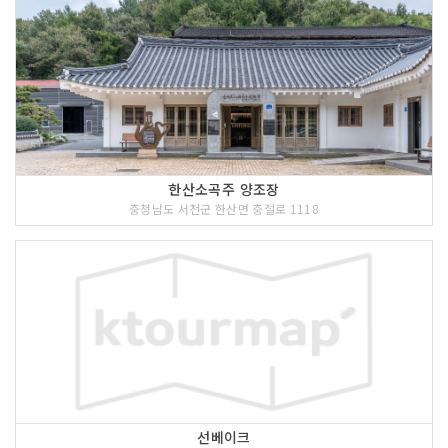
한산소곡주 양조장
충청남도 서천군 한산면 충절로 1118
선베이크