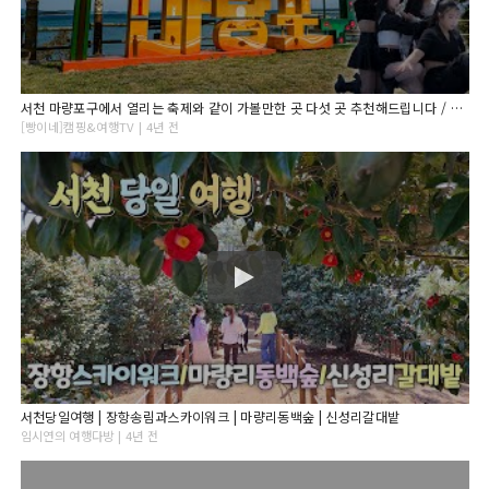
서천 마량포구에서 열리는 축제와 같이 가볼만한 곳 다섯 곳 추천해드립니다 / 광어 맨손잡기 체험과 댄스팀의 공연, 그리고 꼭 가봐야할 멋진 서천의 여행지
[빵이네]캠핑&여행TV | 4년 전
서천당일여행 | 장항송림과스카이워크 | 마량리동백숲 | 신성리갈대밭
임시연의 여행다방 | 4년 전