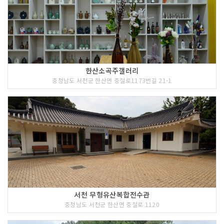
한산소곡주갤러리
충청남도 서천군 한산면 충절로1173번길 21-1
서천 무형유산복합전수관
충청남도 서천군 한산면 충절로 1120