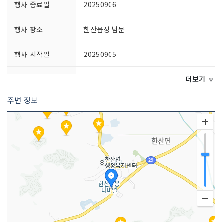
행사 종료일
20250906
행사 장소
한산읍성 남문
행사 시작일
20250905
공연시간
18:00~23:00
더보기 🔽
주변 정보
주최자 정보
서천군
주최자 연락처
041-957-9045
주관사 정보
(재)서천문화관광재단
이용요금
무료