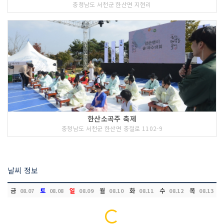
충청남도 서천군 한산면 지현리
한산소곡주 축제
충청남도 서천군 한산면 충절로 1102-9
날씨 정보
금
토
일
월
화
수
목
08.07
08.08
08.09
08.10
08.11
08.12
08.13
Loading...