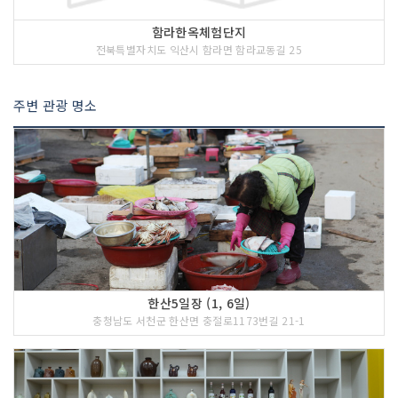
함라한옥체험단지
전북특별자치도 익산시 함라면 함라교동길 25
주변 관광 명소
한산5일장 (1, 6일)
충청남도 서천군 한산면 충절로1173번길 21-1