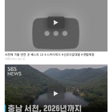
서천에 가볼 만한 곳 베스트 10 #스카이워크 #신성리갈대밭 #갯벌체험
여행가자 | 4년 전