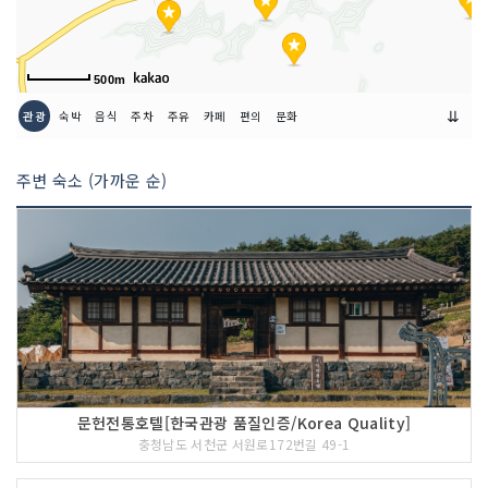
500m
⇊
관광
숙박
음식
주차
주유
카페
편의
문화
주변 숙소 (가까운 순)
문헌전통호텔[한국관광 품질인증/Korea Quality]
충청남도 서천군 서원로172번길 49-1