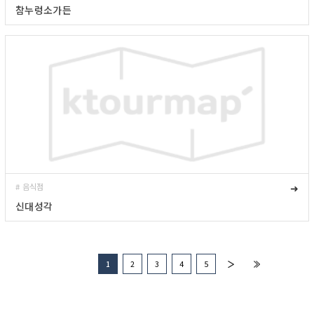
참누렁소가든
# 음식점
➜
신대성각
1
2
3
4
5