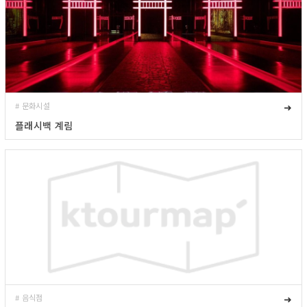
# 문화시설
➜
플래시백 계림
# 음식점
➜