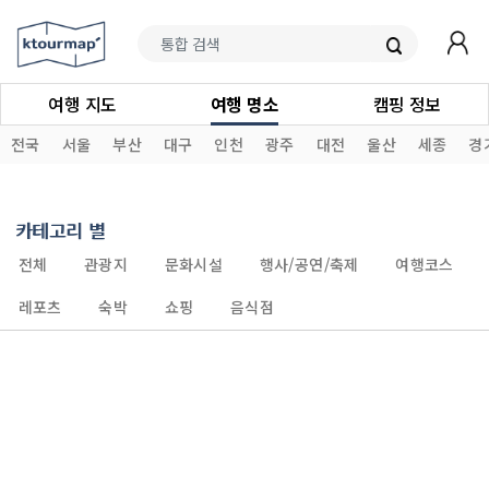
여행 지도
여행 명소
캠핑 정보
전국
서울
부산
대구
인천
광주
대전
울산
세종
경
카테고리 별
전체
관광지
문화시설
행사/공연/축제
여행코스
레포츠
숙박
쇼핑
음식점