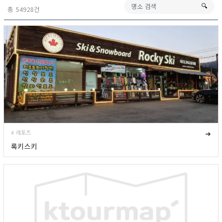
🔍︎
총 54928건
# 레포츠
➜
록키스키