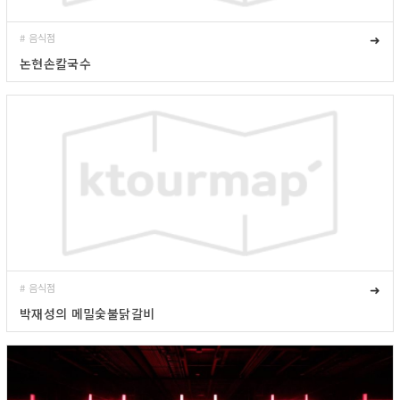
# 음식점
➜
논현손칼국수
# 음식점
➜
박재성의 메밀숯불닭갈비