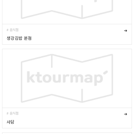
# 음식점
➜
생강김밥 본점
# 음식점
➜
사담