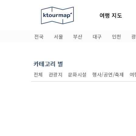
여행 지도
전국
서울
부산
대구
인천
카테고리 별
전체
관광지
문화시설
행사/공연/축제
여