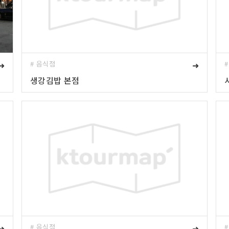
➜
# 음식점
➜
생강김밥 본점
➜
# 음식점
➜