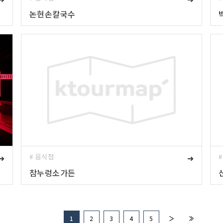
논현손칼국수
➜
# 음식점
➜
참누렁소가든
1
2
3
4
5