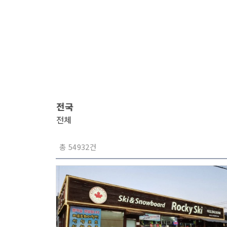
전국
전체
총 54932건