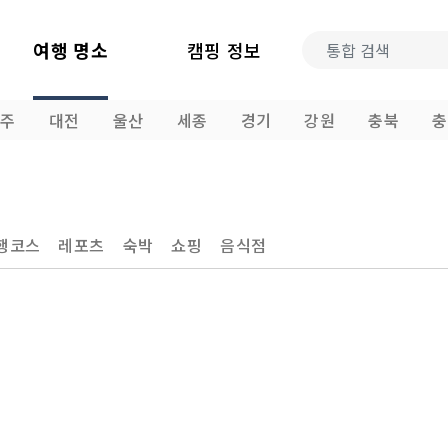
여행 명소
캠핑 정보
광주
대전
울산
세종
경기
강원
충북
충
행코스
레포츠
숙박
쇼핑
음식점