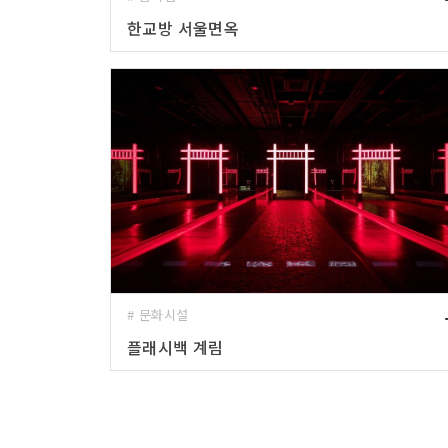
한교방 서울면옥
# 문화시설
플래시백 계림