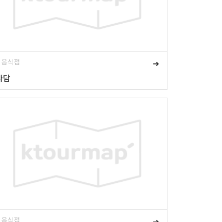
# 음식점
➜
사담
# 음식점
➜