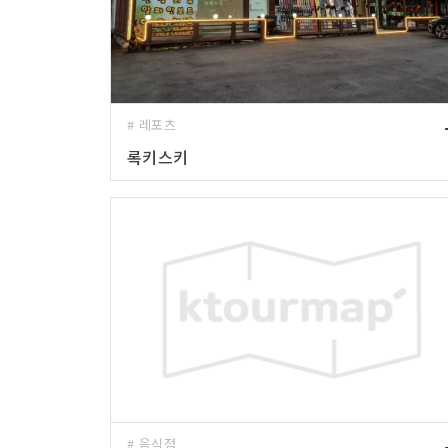
# 레포츠
록키스키
# 음식점