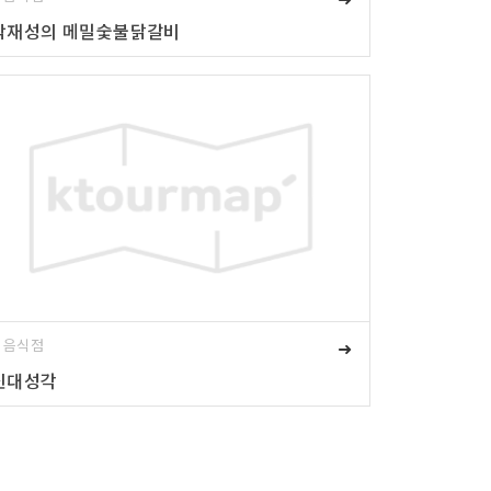
박재성의 메밀숯불닭갈비
# 음식점
➜
신대성각