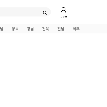
login
남
경북
경남
전북
전남
제주