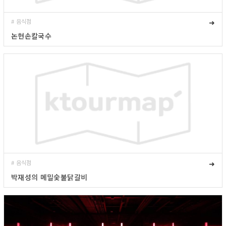
# 음식점
➜
논현손칼국수
# 음식점
➜
박재성의 메밀숯불닭갈비