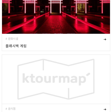
# 문화시설
➜
플래시백 계림
# 음식점
➜