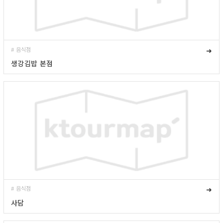
# 음식점
➜
생강김밥 본점
# 음식점
➜
사담