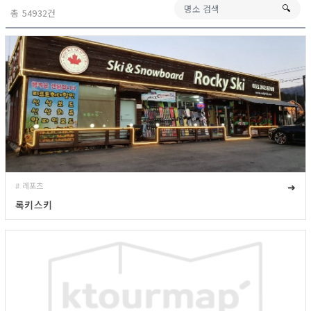
🔍︎
총 54932건
# 레포츠
➜
록키스키