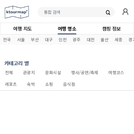
여행 지도
여행 명소
캠핑 정보
전국
서울
부산
대구
인천
광주
대전
울산
세종
경
카테고리 별
전체
관광지
문화시설
행사/공연/축제
여행코스
레포츠
숙박
쇼핑
음식점