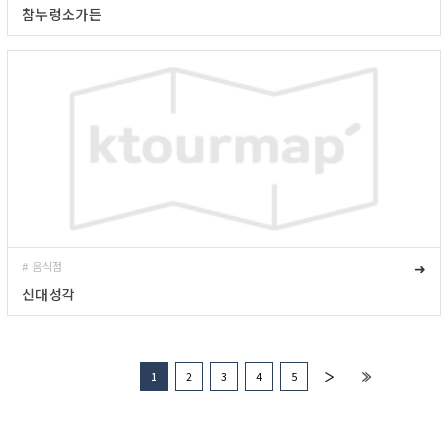
참누렁소가든
# 음식점
➜
신대성각
1
2
3
4
5