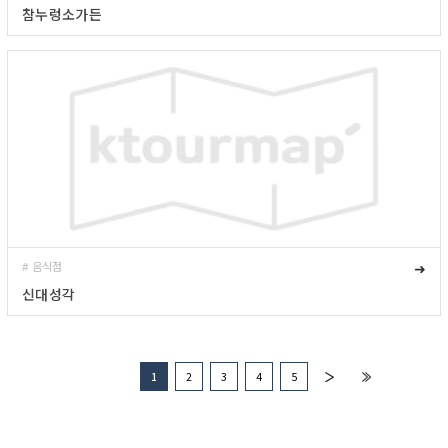
참누렁소가든
# 음식점
➜
신대성각
1
2
3
4
5