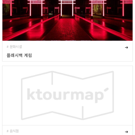
# 문화시설
➜
플래시백 계림
# 음식점
➜