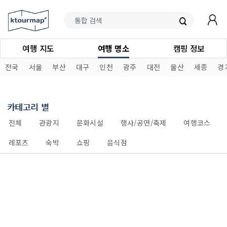
여행 지도
여행 명소
캠핑 정보
전국
서울
부산
대구
인천
광주
대전
울산
세종
경
카테고리 별
전체
관광지
문화시설
행사/공연/축제
여행코스
레포츠
숙박
쇼핑
음식점