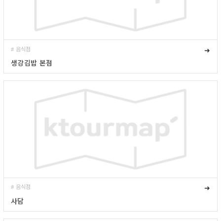
# 음식점
➜
생강김밥 본점
# 음식점
➜
사담