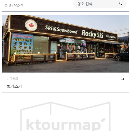
🔍︎
총 54932건
# 레포츠
➜
록키스키