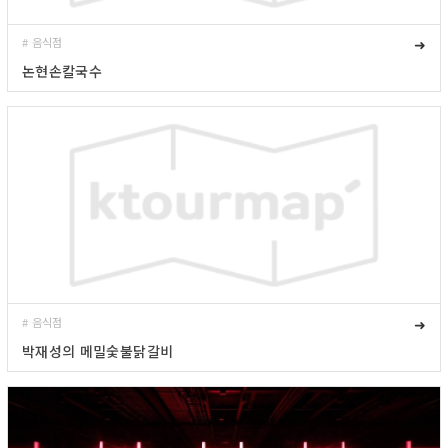
# 음식점
➜
논현손칼국수
# 음식점
➜
박재성의 메밀숯불닭갈비