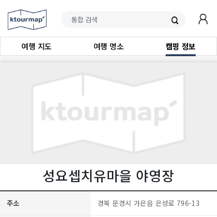
여행 지도
여행 명소
캠핑 정보
성요셉치유마을 야영장
주소
경북 문경시 가은읍 은성로 796-13