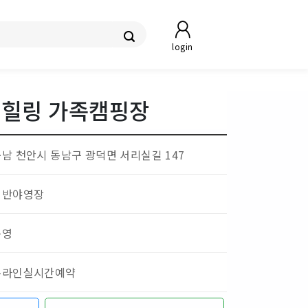
login
 힐링 가족캠핑장
남 천안시 동남구 광덕면 서리실길 147
일반야영장
운영
온라인실시간예약