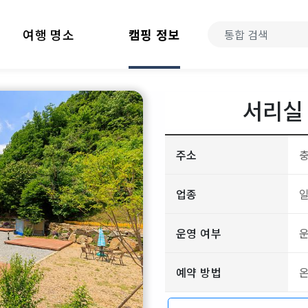
여행 명소
캠핑 정보
서리실
주소
충
업종
운영 여부
예약 방법