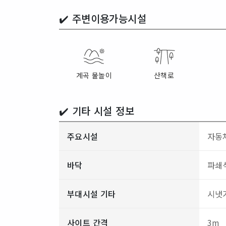
✔️
주변이용가능시설
계곡 물놀이
산책로
✔️ 기타 시설 정보
주요시설
자동차
바닥
파쇄석
부대시설 기타
시냇가
사이트 간격
3m