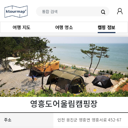
여행 지도
여행 명소
캠핑 정보
영흥도어울림캠핑장
주소
인천 옹진군 영흥면 영흥서로 452-67