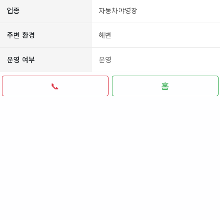
업종
자동차야영장
주변 환경
해변
운영 여부
운영
📞
홈