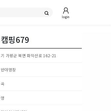
login
캠핑679
기 가평군 북면 화악산로 162-21
일반야영장
계곡
운영