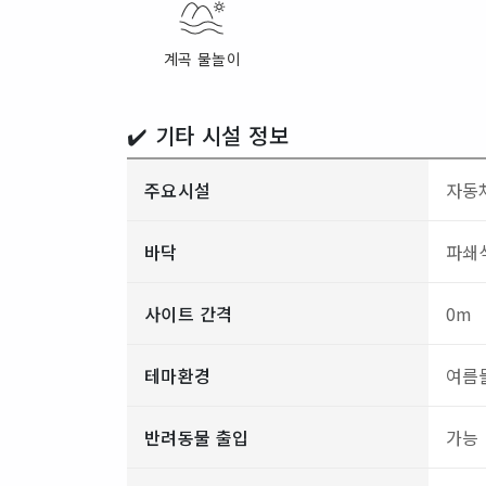
계곡 물놀이
✔️ 기타 시설 정보
주요시설
자동차
바닥
파쇄석
사이트 간격
0m
테마환경
여름
반려동물 출입
가능