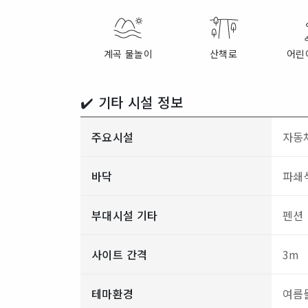
계곡 물놀이
산책로
어린
✔️ 기타 시설 정보
주요시설
자동차
바닥
파쇄석
부대시설 기타
펜션
사이트 간격
3m
테마환경
여름