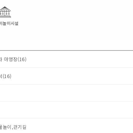
이놀이시설
 야영장(16)
(16)
물놀이,걷기길