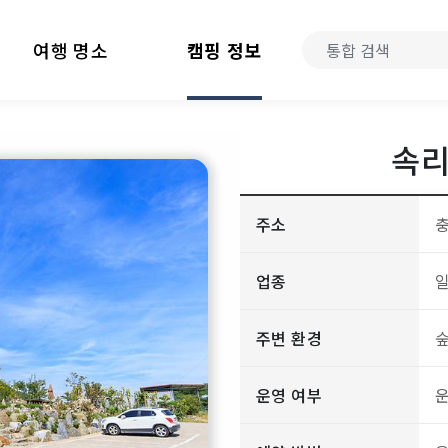
여행 명소
캠핑 정보
속
주소
충
업종
주변 환경
운영 여부