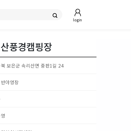
login
리산풍경캠핑장
북 보은군 속리산면 중판1길 24
일반야영장
숲
운영