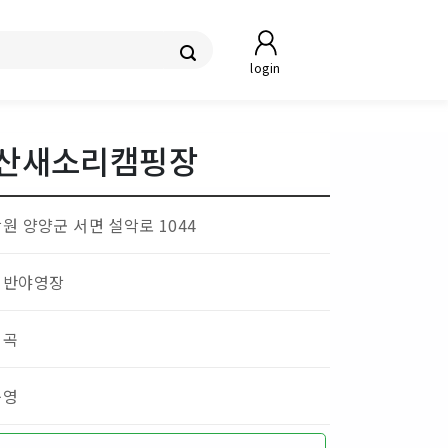
login
 산새소리캠핑장
원 양양군 서면 설악로 1044
일반야영장
계곡
운영