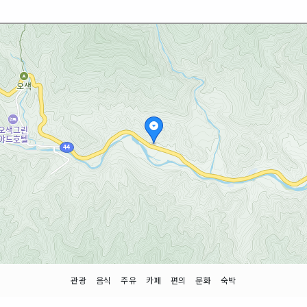
관광
음식
주유
카페
편의
문화
숙박