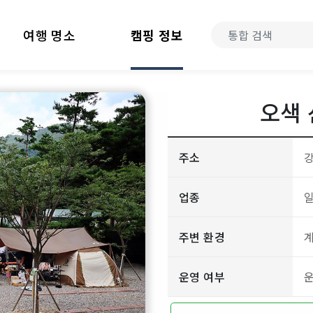
여행 명소
캠핑 정보
오색
주소
강
업종
주변 환경
운영 여부