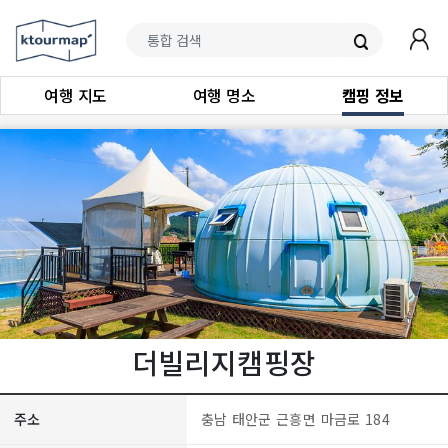
여행 지도
여행 명소
캠핑 정보
더빌리지캠핑장
주소
충남 태안군 근흥면 마금로 184