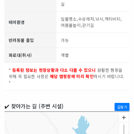
실
일몰명소,수상레저,낚시,액티비티,
테마환경
여름물놀이,걷기길
반려동물 출입
가능
화로대(취사)
개별
*
등록된 정보는 현장상황과 다소 다를 수 있으니
원활한 캠핑을
위해 꼭 필요한 사항은
해당 캠핑장에 미리 확인
하시기 바랍니다.
*
✔️ 찾아가는 길 (주변 시설)
길찾기