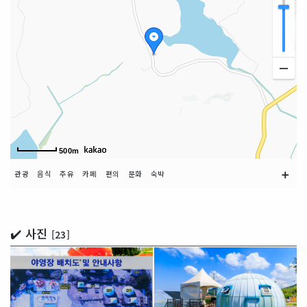
500m
➕
관광
음식
주유
카페
편의
문화
숙박
✔️ 사진
[23]