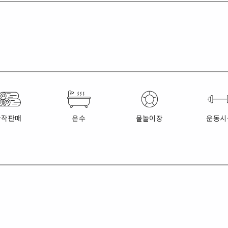
장작판매
온수
물놀이장
운동시