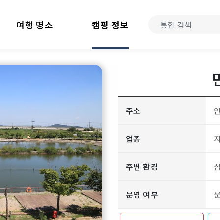
여행 명소
캠핑 정보
주소
인
업종
주변 환경
운영 여부