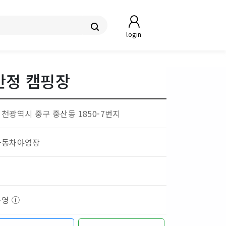
login
만정 캠핑장
천광역시 중구 중산동 1850-7번지
자동차야영장
섬
운영
ⓘ