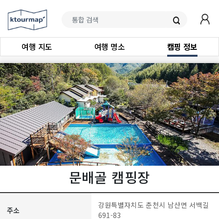
여행 지도
여행 명소
캠핑 정보
문배골 캠핑장
강원특별자치도 춘천시 남산면 서백길
주소
691-83