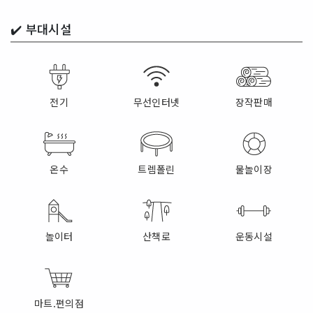
✔️
부대시설
전기
무선인터넷
장작판매
온수
트렘폴린
물놀이장
놀이터
산책로
운동시설
마트.편의점