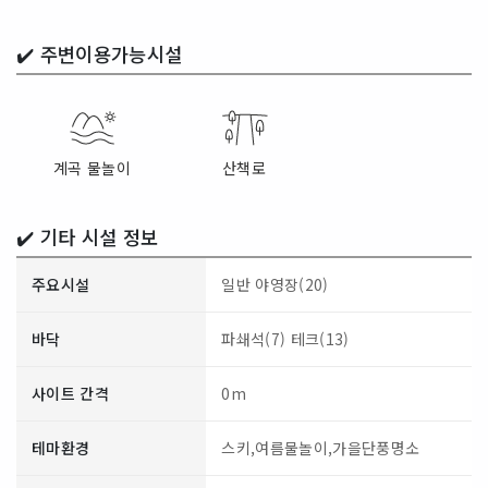
✔️
주변이용가능시설
계곡 물놀이
산책로
✔️ 기타 시설 정보
주요시설
일반 야영장(20)
바닥
파쇄석(7)
테크(13)
사이트 간격
0m
테마환경
스키,여름물놀이,가을단풍명소