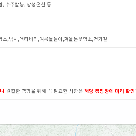
, 수주팔봉, 앙성온천 등
명소,낚시,액티비티,여름물놀이,겨울눈꽃명소,걷기길
으니
원활한 캠핑을 위해 꼭 필요한 사항은
해당 캠핑장에 미리 확인