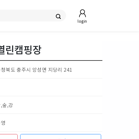
login
열린캠핑장
충청북도 충주시 앙성면 지당리 241
,숲,강
운영