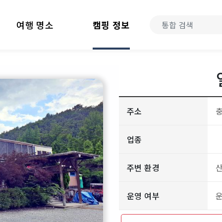
여행 명소
캠핑 정보
주소
업종
주변 환경
산
운영 여부