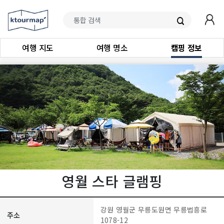
여행 지도
여행 명소
캠핑 정보
영월 스타 글램핑
강원 영월군 무릉도원면 무릉법흥로
주소
1078-12