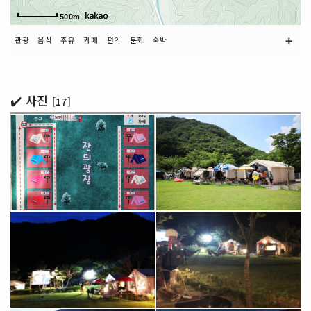
500m
➕
관광
음식
주유
카페
편의
문화
숙박
✔️ 사진
[17]