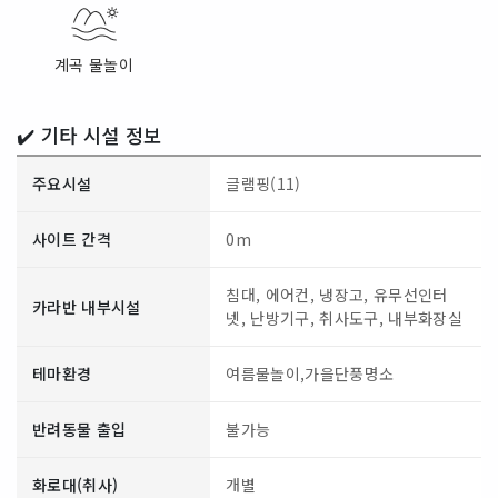
계곡 물놀이
✔️ 기타 시설 정보
주요시설
글램핑(11)
사이트 간격
0m
침대, 에어컨, 냉장고, 유무선인터
카라반 내부시설
넷, 난방기구, 취사도구, 내부화장실
테마환경
여름물놀이,가을단풍명소
반려동물 출입
불가능
화로대(취사)
개별