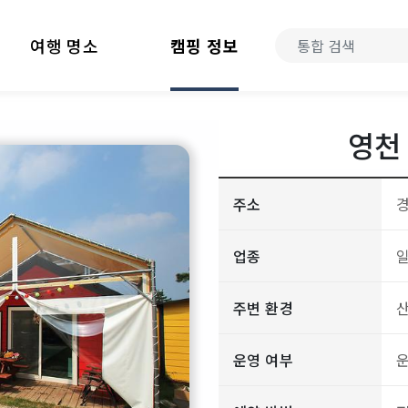
여행 명소
캠핑 정보
영천
주소
업종
주변 환경
산
운영 여부