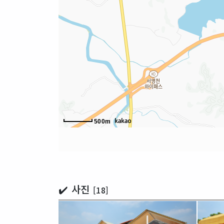
500m
✔️ 사진
[18]