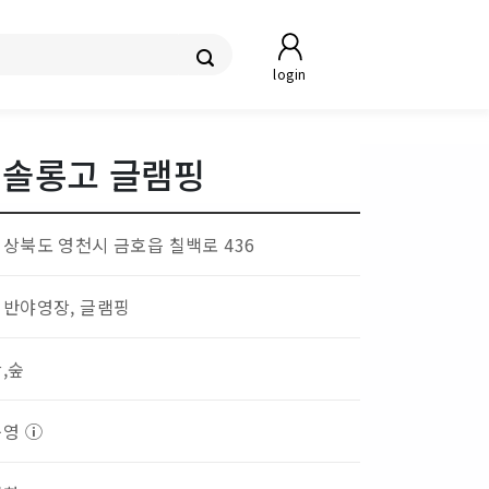
login
 솔롱고 글램핑
경상북도 영천시 금호읍 칠백로 436
일반야영장, 글램핑
,숲
운영
ⓘ