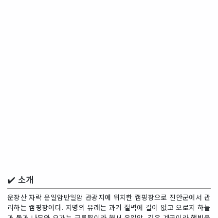
✔️ 소개
운장산 자락 운일암반일암 관광지에 위치한 캠핑장으로 진안군에서 관
리하는 캠핑장이다. 지명의 유래는 과거 절벽에 길이 없고 오로지 하늘
과 돌과 나무와 오가는 구름뿐이라 해서 운일암, 깊은 계곡이라 햇빛을