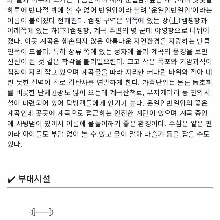
하루에 반나절 밖에 볼 수 없어 반일암이라 불려 ‘운일암반일암’이라는
이름이 붙여졌다 전해진다. 캠핑 구역은 위쪽에 있는 상(上)캠핑장과
아래쪽에 있는 하(下)캠핑장, 계곡 주변의 몇 군데 야영장으로 나뉘어
졌다. 이곳 계곡은 훼손되지 않은 아름다운 자연환경을 자랑하는 만큼
인적이 드물다. 특히 상류 쪽에 있는 정자에 올라 계곡의 풍경을 보면
신선이 된 것 같은 착각을 불러일으킨다. 크고 작은 폭포와 기암괴석이
첩첩이 자리 잡고 있으며 계곡물을 따라 자리한 커다란 바위와 깎아 내
린 듯한 절벽이 절로 감탄사를 연발하게 한다. 가족단위는 물론 동호회
를 비롯한 단체관광도 많이 오는데 계곡산책로, 무지개다리 등 편의시
설이 마련되어 있어 탐방객들에게 인기가 높다. 운일암반일암의 꽃은
계곡인데 곳곳에 계곡으로 접근하는 안전한 계단이 있으며 계곡 중앙
에 사방댐이 있어서 여름에 물놀이하기 좋은 환경이다. 수심은 얕은 편
이라 아이들도 부담 없이 놀 수 있고 물이 맑아 다슬기 등을 잡을 수도
있다.
✔️
부대시설