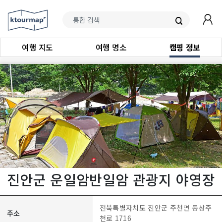
여행 지도
여행 명소
캠핑 정보
진안군 운일암반일암 관광지 야영장
전북특별자치도 진안군 주천면 동상주
주소
천로 1716