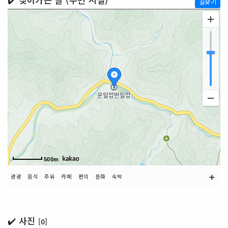
길찾기
500m
➕
관광
음식
주유
카페
편의
문화
숙박
✔️ 사진
[0]