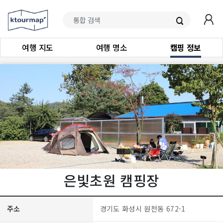
여행 지도
여행 명소
캠핑 정보
은빛초원 캠핑장
주소
경기도 화성시 원천동 672-1